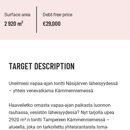
Surface area
Debt-free price
2 920 m²
€29,000
TARGET DESCRIPTION
Unelmiesi vapaa-ajan tontti Näsijärven läheisyydessä 
– yhteis venevalkama Kämmenniemessä

Haaveiletko omasta vapaa-ajan paikasta luonnon 
rauhassa, vesistön läheisyydessä? Nyt tarjolla upea 
2920 m²:n tontti Tampereen Kämmenniemessä – 
alueella, joka on tarkoitettu yhteisrantaista loma-