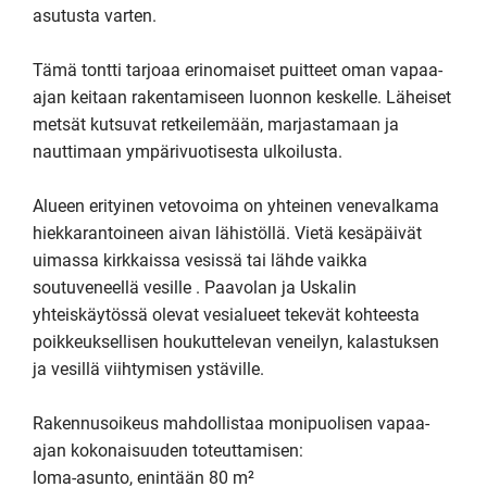
asutusta varten.

Tämä tontti tarjoaa erinomaiset puitteet oman vapaa-
ajan keitaan rakentamiseen luonnon keskelle. Läheiset 
metsät kutsuvat retkeilemään, marjastamaan ja 
nauttimaan ympärivuotisesta ulkoilusta.

Alueen erityinen vetovoima on yhteinen venevalkama 
hiekkarantoineen aivan lähistöllä. Vietä kesäpäivät 
uimassa kirkkaissa vesissä tai lähde vaikka 
soutuveneellä vesille . Paavolan ja Uskalin 
yhteiskäytössä olevat vesialueet tekevät kohteesta 
poikkeuksellisen houkuttelevan veneilyn, kalastuksen 
ja vesillä viihtymisen ystäville.

Rakennusoikeus mahdollistaa monipuolisen vapaa-
ajan kokonaisuuden toteuttamisen:

loma-asunto, enintään 80 m²
