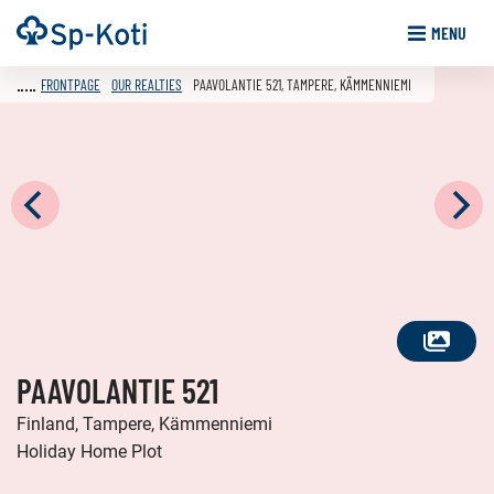
Go
Frontpage
MENU
to
content
FRONTPAGE
OUR REALTIES
PAAVOLANTIE 521, TAMPERE, KÄMMENNIEMI
SEE
PAAVOLANTIE 521
ALL
PHOTOS
Finland, Tampere, Kämmenniemi
Holiday Home Plot