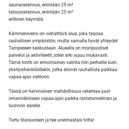
saunarakennus, enintään 25 m²

talousrakennus, enintään 25 m²

erillinen käymälä

Kämmenniemi on viehättävä alue, joka tarjoaa 
rauhallisen ympäristön, mutta samalla hyvät yhteydet 
Tampereen keskustaan. Alueella on monipuoliset 
palvelut ja aktiviteetit, joten arki sujuu mukavasti. 
Tämä tontti on erinomainen valinta niin perheille kuin 
yksityishenkilöillekin, jotka etsivät rauhallista paikkaa 
vapaa-ajan viettoon.

Tässä on harvinainen mahdollisuus rakentaa juuri 
omannäköisesi vapaa-ajan paikka rantatunnelman ja 
luonnon äärelle.

Tartu tilaisuuteen ja tee unelmastasi totta!
