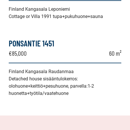
Finland Kangasala Leponiemi
Cottage or Villa 1991 tupa+pukuhuone+sauna
PONSANTIE 1451
€85,000
60 m²
Finland Kangasala Raudanmaa
Detached house sisääntulokerros:
olohuone+keittiö+pesuhuone, parvella:1-2
huonetta+työtila/vaatehuone