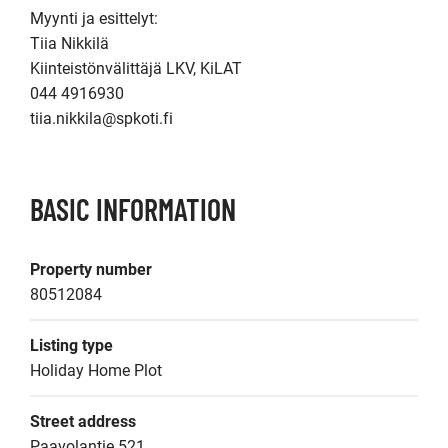
Myynti ja esittelyt:

Tiia Nikkilä

Kiinteistönvälittäjä LKV, KiLAT

044 4916930

tiia.nikkila@spkoti.fi
BASIC INFORMATION
Property number
80512084
Listing type
Holiday Home Plot
Street address
Paavolantie 521