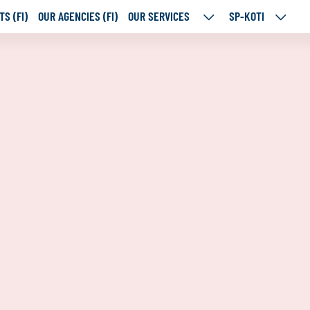
S (FI)
OUR AGENCIES (FI)
OUR SERVICES
SP-KOTI
OUR
SP-
SERVICES
KOTI
SUBPAGES
SUBPA