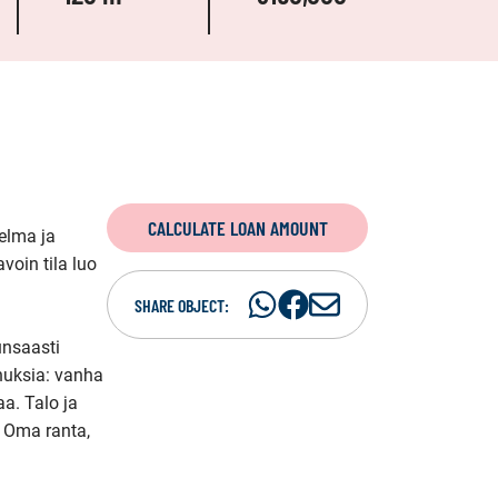
CALCULATE LOAN AMOUNT
elma ja 
oin tila luo 
Share
Share
S
SHARE OBJECT:
on
on
h
nsaasti 
WhatsAp
Facebook
a
nuksia: vanha 
r
a. Talo ja 
e
. Oma ranta, 
i
n
e