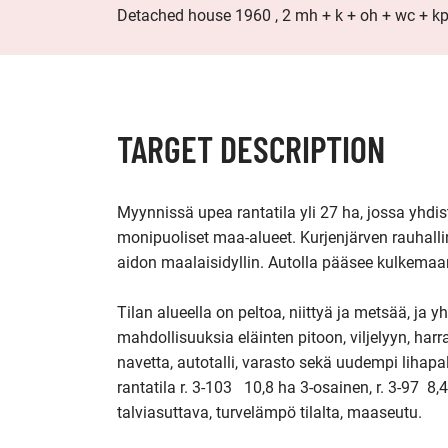
Detached house 1960 , 2 mh + k + oh + wc + kp
TARGET DESCRIPTION
Myynnissä upea rantatila yli 27 ha, jossa yhdis
monipuoliset maa‑alueet. Kurjenjärven rauhallin
aidon maalaisidyllin. Autolla pääsee kulkemaan
Tilan alueella on peltoa, niittyä ja metsää, ja 
mahdollisuuksia eläinten pitoon, viljelyyn, harr
navetta, autotalli, varasto sekä uudempi lihapa
rantatila r. 3-103   10,8 ha 3-osainen, r. 3-97  8,
talviasuttava, turvelämpö tilalta, maaseutu.
