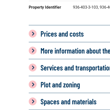
Property Identifier
936-403-3-103, 936-4
Prices and costs
More information about th
Services and transportati
Plot and zoning
Spaces and materials