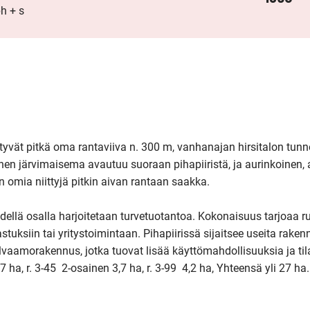
h + s
tyvät pitkä oma rantaviiva n. 300 m, vanhanajan hirsitalon tunn
en järvimaisema avautuu suoraan pihapiiristä, ja aurinkoinen, av
 omia niittyjä pitkin aivan rantaan saakka.

yhdellä osalla harjoitetaan turvetuotantoa. Kokonaisuus tarjoaa ru
astuksiin tai yritystoimintaan. Pihapiirissä sijaitsee useita raken
lvaamorakennus, jotka tuovat lisää käyttömahdollisuuksia ja tila
47 ha, r. 3-45  2-osainen 3,7 ha, r. 3-99  4,2 ha, Yhteensä yli 27 ha