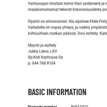
Vanhanajan hirsitalo toimii tilan sydämenä ja l
maalaismaisemat tekevät kokonaisuudesta poikk
Sijainti on erinomainen: tila sijaitsee Etelä-P
Valtatielle on nopea yhteys, ja vaikka ympäristö 
kohtuullisen matkan päässä. Sovi esittely. Kat
Myynti ja esittely

Jukka Leino, LKV  

Sp-Koti Keyhouse Oy

p. 044 768 8104

BASIC INFORMATION
Property number
80511922