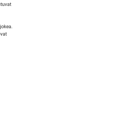
tuvat 
m
a
i
jokea. 
l
vat 