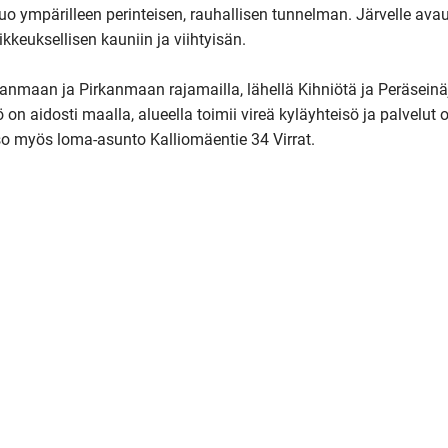
uo ympärilleen perinteisen, rauhallisen tunnelman. Järvelle avau
euksellisen kauniin ja viihtyisän.

ohjanmaan ja Pirkanmaan rajamailla, lähellä Kihniötä ja Peräseinä
on aidosti maalla, alueella toimii vireä kyläyhteisö ja palvelut o
so myös loma-asunto Kalliomäentie 34 Virrat.
