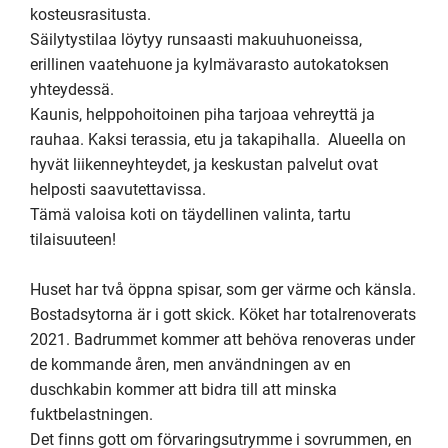
kosteusrasitusta. 

Säilytystilaa löytyy runsaasti makuuhuoneissa, 
erillinen vaatehuone ja kylmävarasto autokatoksen 
yhteydessä.

Kaunis, helppohoitoinen piha tarjoaa vehreyttä ja 
rauhaa. Kaksi terassia, etu ja takapihalla.  Alueella on 
hyvät liikenneyhteydet, ja keskustan palvelut ovat 
helposti saavutettavissa. 

Tämä valoisa koti on täydellinen valinta, tartu 
tilaisuuteen!

Huset har två öppna spisar, som ger värme och känsla. 

Bostadsytorna är i gott skick. Köket har totalrenoverats 
2021. Badrummet kommer att behöva renoveras under 
de kommande åren, men användningen av en 
duschkabin kommer att bidra till att minska 
fuktbelastningen.

Det finns gott om förvaringsutrymme i sovrummen, en 