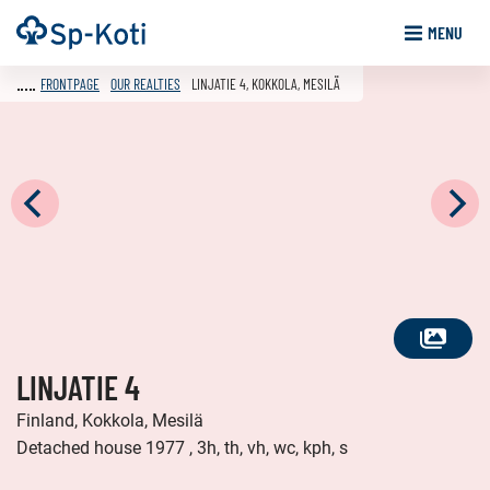
Go
Frontpage
MENU
to
content
FRONTPAGE
OUR REALTIES
LINJATIE 4, KOKKOLA, MESILÄ
SEE
LINJATIE 4
ALL
PHOTOS
Finland, Kokkola, Mesilä
Detached house 1977 , 3h, th, vh, wc, kph, s