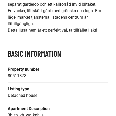
separat garderob och ett kallförråd invid biltaket.

En vacker, lättskött gård med grönska och lugn. Bra 
läge, market tjänsterna i stadens centrum är 
lättillgängliga.

Detta ljusa hem är ett perfekt val, ta tillfället i akt!
BASIC INFORMATION
Property number
80511873
Listing type
Detached house
Apartment Description
3h, th, vh, wc, kph, s