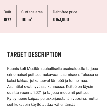
Built
Surface area
Debt-free price
1977
110 m²
€153,000
TARGET DESCRIPTION
Kaunis koti Mesilän rauhallisella asuinalueella tarjoaa 
erinomaiset puitteet mukavaan asumiseen. Talossa on 
kaksi takkaa, jotka tuovat lämpöä ja tunnelmaa.

Asuintilat ovat hyvässä kunnossa. Keittiö on täysin 
uusittu vuonna 2021 ja tarjoaa modernit puitteet. 
Kylpyhuone kaipaa peruskorjausta lähivuosina, mutta 
suihkukaapin käyttö auttaa vähentämään 