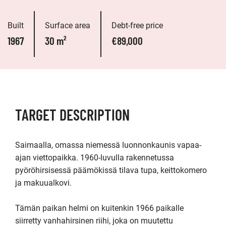
Built
Surface area
Debt-free price
1967
30 m²
€89,000
TARGET DESCRIPTION
Saimaalla, omassa niemessä luonnonkaunis vapaa-
ajan viettopaikka. 1960-luvulla rakennetussa 
pyöröhirsisessä päämökissä tilava tupa, keittokomero 
ja makuualkovi. 

Tämän paikan helmi on kuitenkin 1966 paikalle 
siirretty vanhahirsinen riihi, joka on muutettu 