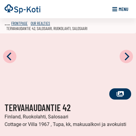
Go
Frontpage
MENU
to
content
FRONTPAGE
OUR REALTIES
TERVAHAUDANTIE 42, SALOSAARI, RUOKOLAHTI, SALOSAARI
SEE
TERVAHAUDANTIE 42
ALL
PHOTOS
Finland, Ruokolahti, Salosaari
Cottage or Villa 1967 , Tupa, kk, makuualkovi ja avokuisti