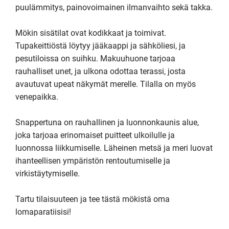
puulämmitys, painovoimainen ilmanvaihto sekä takka.

Mökin sisätilat ovat kodikkaat ja toimivat. 
Tupakeittiöstä löytyy jääkaappi ja sähköliesi, ja 
pesutiloissa on suihku. Makuuhuone tarjoaa 
rauhalliset unet, ja ulkona odottaa terassi, josta 
avautuvat upeat näkymät merelle. Tilalla on myös 
venepaikka.

Snappertuna on rauhallinen ja luonnonkaunis alue, 
joka tarjoaa erinomaiset puitteet ulkoilulle ja 
luonnossa liikkumiselle. Läheinen metsä ja meri luovat 
ihanteellisen ympäristön rentoutumiselle ja 
virkistäytymiselle.

Tartu tilaisuuteen ja tee tästä mökistä oma 
lomaparatiisisi!
