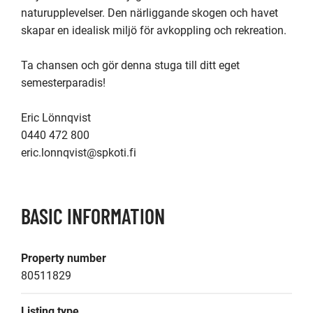
naturupplevelser. Den närliggande skogen och havet 
skapar en idealisk miljö för avkoppling och rekreation.

Ta chansen och gör denna stuga till ditt eget 
semesterparadis!

Eric Lönnqvist

0440 472 800

eric.lonnqvist@spkoti.fi
BASIC INFORMATION
Property number
80511829
Listing type