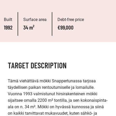
Built
Surface area
Debt-free price
1992
34 m²
€99,000
TARGET DESCRIPTION
Tämä viehättävä mökki Snappertunassa tarjoaa 
täydellisen paikan rentoutumiselle ja lomailulle. 
Vuonna 1993 valmistunut hirsirakenteinen mökki 
sijaitsee omalla 2200 m² tontilla, ja sen kokonaispinta-
ala on n. 34 m². Mökki on hyvässä kunnossa ja siinä 
on kaikki tarvittavat mukavuudet, kuten sähkö- ja 