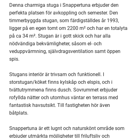
Denna charmiga stuga i Snappertuna erbjuder den 
perfekta platsen för avkoppling och semester. Den 
timmerbyggda stugan, som färdigställdes år 1993, 
ligger på en egen tomt om 2200 m² och har en totalyta 
på ca 34 m². Stugan är i gott skick och har alla 
nödvändiga bekvämligheter, såsom el- och 
veduppvärmning, självdragsventilation samt öppen 
spis.

Stugans interiör är trivsam och funktionell. I 
storstugan/köket finns kylskåp och elspis, och i 
tvättutrymmena finns dusch. Sovrummet erbjuder 
rofyllda nätter och utomhus väntar en terrass med 
fantastisk havsutsikt. Till fastigheten hör även 
båtplats.

Snappertuna är ett lugnt och naturskönt område som 
erbjuder utmärkta möjligheter till friluftsliv och 