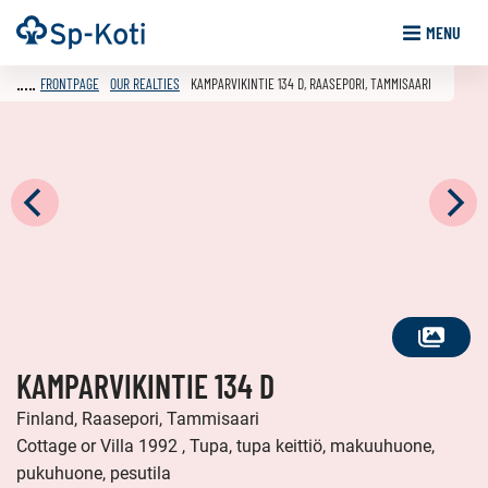
Go
Frontpage
MENU
to
content
FRONTPAGE
OUR REALTIES
KAMPARVIKINTIE 134 D, RAASEPORI, TAMMISAARI
SEE
KAMPARVIKINTIE 134 D
ALL
PHOTOS
Finland, Raasepori, Tammisaari
Cottage or Villa 1992 , Tupa, tupa keittiö, makuuhuone,
pukuhuone, pesutila