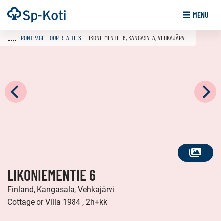
Go
Frontpage
MENU
to
content
FRONTPAGE
OUR REALTIES
LIKONIEMENTIE 6, KANGASALA, VEHKAJÄRVI
SEE
LIKONIEMENTIE 6
ALL
PHOTOS
Finland, Kangasala, Vehkajärvi
Cottage or Villa 1984 , 2h+kk