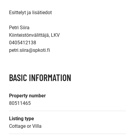
Esittelyt ja lisätiedot

Petri Siira

Kiinteistönvälittäjä, LKV

0405412138

petri.siira@spkoti.fi
BASIC INFORMATION
Property number
80511465
Listing type
Cottage or Villa