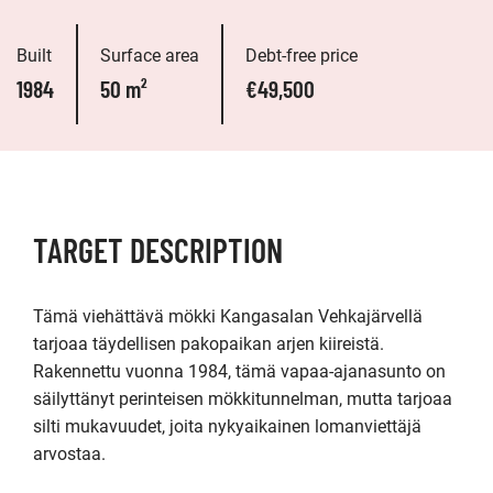
Built
Surface area
Debt-free price
1984
50 m²
€49,500
TARGET DESCRIPTION
Tämä viehättävä mökki Kangasalan Vehkajärvellä 
tarjoaa täydellisen pakopaikan arjen kiireistä. 
Rakennettu vuonna 1984, tämä vapaa-ajanasunto on 
säilyttänyt perinteisen mökkitunnelman, mutta tarjoaa 
silti mukavuudet, joita nykyaikainen lomanviettäjä 
arvostaa.
