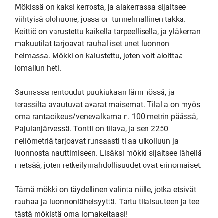
Mökissä on kaksi kerrosta, ja alakerrassa sijaitsee 
viihtyisä olohuone, jossa on tunnelmallinen takka. 
Keittiö on varustettu kaikella tarpeellisella, ja yläkerran 
makuutilat tarjoavat rauhalliset unet luonnon 
helmassa. Mökki on kalustettu, joten voit aloittaa 
lomailun heti.

Saunassa rentoudut puukiukaan lämmössä, ja 
terassilta avautuvat avarat maisemat. Tilalla on myös 
oma rantaoikeus/venevalkama n. 100 metrin päässä, 
Pajulanjärvessä. Tontti on tilava, ja sen 2250 
neliömetriä tarjoavat runsaasti tilaa ulkoiluun ja 
luonnosta nauttimiseen. Lisäksi mökki sijaitsee lähellä 
metsää, joten retkeilymahdollisuudet ovat erinomaiset.

Tämä mökki on täydellinen valinta niille, jotka etsivät 
rauhaa ja luonnonläheisyyttä. Tartu tilaisuuteen ja tee 
tästä mökistä oma lomakeitaasi!
