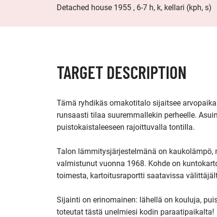
Detached house 1955 , 6-7 h, k, kellari (kph, s)
TARGET DESCRIPTION
Tämä ryhdikäs omakotitalo sijaitsee arvopaikal
runsaasti tilaa suuremmallekin perheelle. Asuin
puistokaistaleeseen rajoittuvalla tontilla.

Talon lämmitysjärjestelmänä on kaukolämpö, m
valmistunut vuonna 1968. Kohde on kuntokarto
toimesta, kartoitusraportti saatavissa välittäjält
Sijainti on erinomainen: lähellä on kouluja, pu
toteutat tästä unelmiesi kodin paraatipaikalta! 
