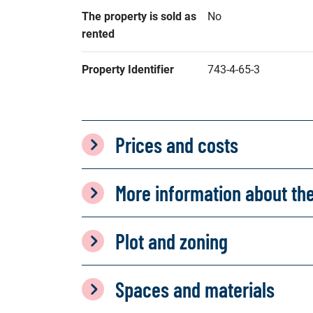
The property is sold as 
No
rented
Property Identifier
743-4-65-3
Prices and costs
More information about th
Plot and zoning
Spaces and materials