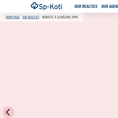
Go
Frontpage
OUR REALTIES
OUR AGENT
to
content
FRONTPAGE
OUR REALTIES
VAINIOTIE 11, SEINÄJOKI, UPPA