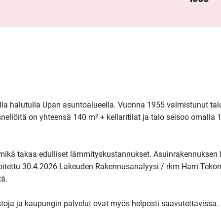
la halutulla Upan asuntoalueella. Vuonna 1955 valmistunut talo
neliöitä on yhteensä 140 m² + kellaritilat ja talo seisoo omalla 
ikä takaa edulliset lämmityskustannukset. Asuinrakennuksen l
itettu 30.4.2026 Lakeuden Rakennusanalyysi / rkm Harri Tekon
ä.

istoja ja kaupungin palvelut ovat myös helposti saavutettavissa. 