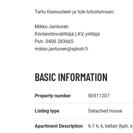
Tartu tilaisuuteen ja tule tutustumaan;

Mikko Jantunen

Kiinteistönvälittäjä LKV, yrittäjä

Puh. 0400 283665

mikko.jantunen@spkoti.fi
BASIC INFORMATION
Property number
80511207
Listing type
Detached house
Apartment Description
6-7 h, k, kellari (kph, s