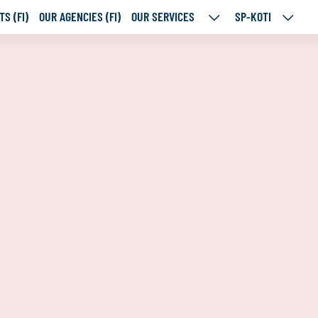
S (FI)
OUR AGENCIES (FI)
OUR SERVICES
SP-KOTI
OUR
SP-
SERVICES
KOTI
SUBPAGES
SUBPA