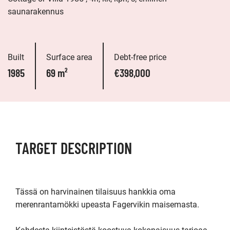
saunarakennus
Built
Surface area
Debt-free price
1985
69 m²
€398,000
TARGET DESCRIPTION
Tässä on harvinainen tilaisuus hankkia oma 
merenrantamökki upeasta Fagervikin maisemasta.
