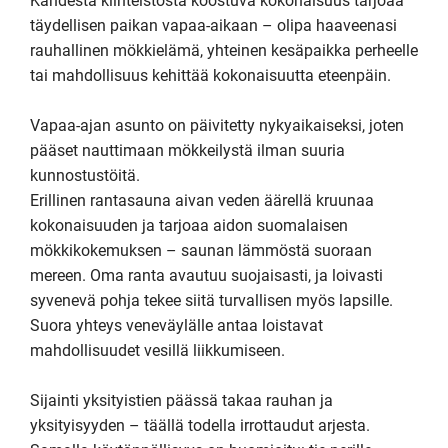
Kahdesta kiinteistöstä koostuva kokonaisuus tarjoaa 
täydellisen paikan vapaa-aikaan – olipa haaveenasi 
rauhallinen mökkielämä, yhteinen kesäpaikka perheelle 
tai mahdollisuus kehittää kokonaisuutta eteenpäin. 

Vapaa-ajan asunto on päivitetty nykyaikaiseksi, joten 
pääset nauttimaan mökkeilystä ilman suuria 
kunnostustöitä.

Erillinen rantasauna aivan veden äärellä kruunaa 
kokonaisuuden ja tarjoaa aidon suomalaisen 
mökkikokemuksen – saunan lämmöstä suoraan 
mereen. Oma ranta avautuu suojaisasti, ja loivasti 
syvenevä pohja tekee siitä turvallisen myös lapsille. 
Suora yhteys veneväylälle antaa loistavat 
mahdollisuudet vesillä liikkumiseen. 

Sijainti yksityistien päässä takaa rauhan ja 
yksityisyyden – täällä todella irrottaudut arjesta. 