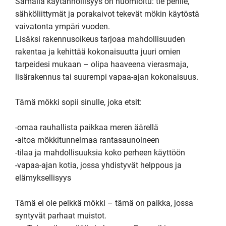
Samalla käytännöllisyys on huomioitu: tie perille, 
sähköliittymät ja porakaivot tekevät mökin käytöstä 
vaivatonta ympäri vuoden.

Lisäksi rakennusoikeus tarjoaa mahdollisuuden 
rakentaa ja kehittää kokonaisuutta juuri omien 
tarpeidesi mukaan – olipa haaveena vierasmaja, 
lisärakennus tai suurempi vapaa-ajan kokonaisuus. 

Tämä mökki sopii sinulle, joka etsit:

-omaa rauhallista paikkaa meren äärellä

-aitoa mökkitunnelmaa rantasaunoineen

-tilaa ja mahdollisuuksia koko perheen käyttöön

-vapaa-ajan kotia, jossa yhdistyvät helppous ja 
elämyksellisyys

Tämä ei ole pelkkä mökki – tämä on paikka, jossa 
syntyvät parhaat muistot.
