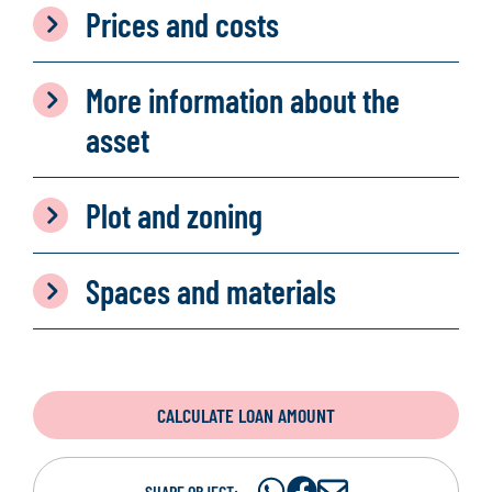
Prices and costs
More information about the
asset
Plot and zoning
Spaces and materials
CALCULATE LOAN AMOUNT
Share
Share
S
SHARE OBJECT: