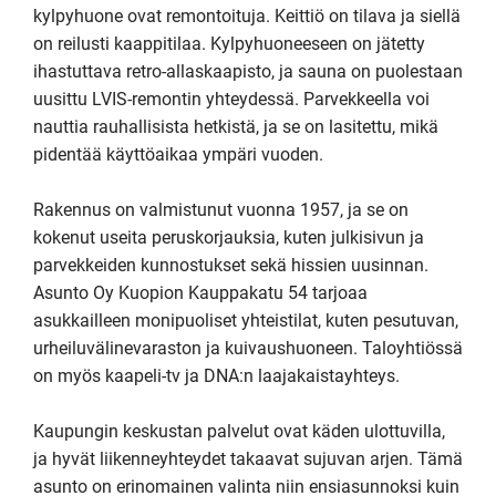
kylpyhuone ovat remontoituja. Keittiö on tilava ja siellä 
on reilusti kaappitilaa. Kylpyhuoneeseen on jätetty 
ihastuttava retro-allaskaapisto, ja sauna on puolestaan 
uusittu LVIS-remontin yhteydessä. Parvekkeella voi 
nauttia rauhallisista hetkistä, ja se on lasitettu, mikä 
pidentää käyttöaikaa ympäri vuoden.

Rakennus on valmistunut vuonna 1957, ja se on 
kokenut useita peruskorjauksia, kuten julkisivun ja 
parvekkeiden kunnostukset sekä hissien uusinnan. 
Asunto Oy Kuopion Kauppakatu 54 tarjoaa 
asukkailleen monipuoliset yhteistilat, kuten pesutuvan, 
urheiluvälinevaraston ja kuivaushuoneen. Taloyhtiössä 
on myös kaapeli-tv ja DNA:n laajakaistayhteys.

Kaupungin keskustan palvelut ovat käden ulottuvilla, 
ja hyvät liikenneyhteydet takaavat sujuvan arjen. Tämä 
asunto on erinomainen valinta niin ensiasunnoksi kuin 