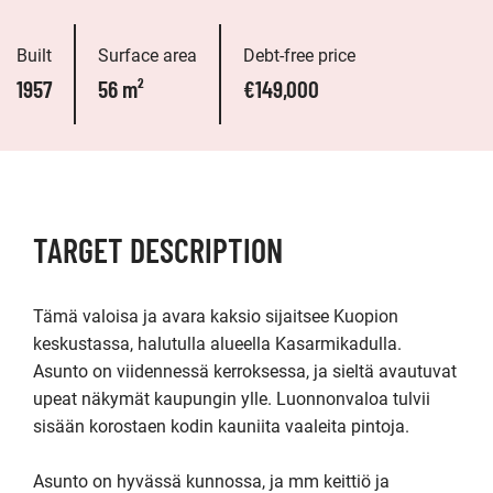
Built
Surface area
Debt-free price
1957
56 m²
€149,000
TARGET DESCRIPTION
Tämä valoisa ja avara kaksio sijaitsee Kuopion 
keskustassa, halutulla alueella Kasarmikadulla. 
Asunto on viidennessä kerroksessa, ja sieltä avautuvat 
upeat näkymät kaupungin ylle. Luonnonvaloa tulvii 
sisään korostaen kodin kauniita vaaleita pintoja.

Asunto on hyvässä kunnossa, ja mm keittiö ja 