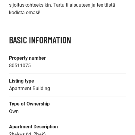
sijoituskohteeksikin. Tartu tilaisuuteen ja tee tästä 
kodista omasi!
BASIC INFORMATION
Property number
80511075
Listing type
Apartment Building
Type of Ownership
Own
Apartment Description
2h+k+s (yj. 2h+k)