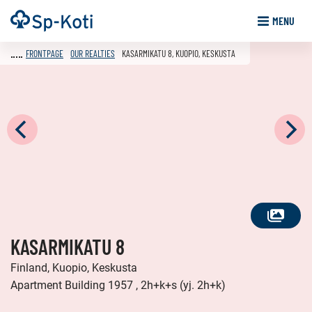
Go
Frontpage
MENU
to
content
FRONTPAGE
OUR REALTIES
KASARMIKATU 8, KUOPIO, KESKUSTA
SEE
KASARMIKATU 8
ALL
PHOTOS
Finland, Kuopio, Keskusta
Apartment Building 1957 , 2h+k+s (yj. 2h+k)