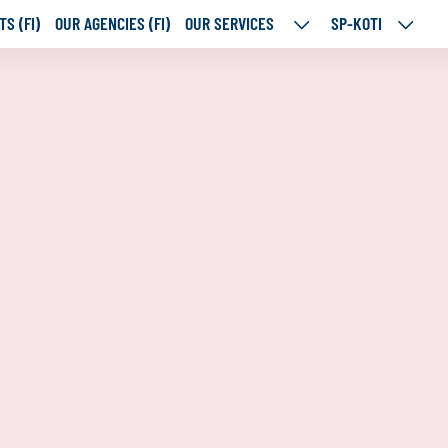
S (FI)
OUR AGENCIES (FI)
OUR SERVICES
SP-KOTI
OUR
SP-
SERVICES
KOTI
SUBPAGES
SUBPA