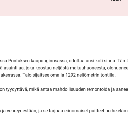
ssa Pontuksen kaupunginosassa, odottaa uusi koti sinua. Tämä
iä asuintilaa, joka koostuu neljästä makuuhuoneesta, olohuonees
akerrassa. Talo sijaitsee omalla 1292 neliömetrin tontilla.

on tyydyttävä, mikä antaa mahdollisuuden remontoida ja saneera
a vehreydestään, ja se tarjoaa erinomaiset puitteet perhe-elämäl