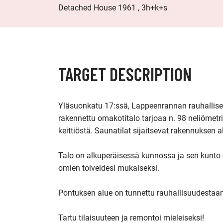
Detached House 1961 , 3h+k+s
TARGET DESCRIPTION
Yläsuonkatu 17:ssä, Lappeenrannan rauhallise
rakennettu omakotitalo tarjoaa n. 98 neliömetr
keittiöstä. Saunatilat sijaitsevat rakennuksen al
Talo on alkuperäisessä kunnossa ja sen kunto 
omien toiveidesi mukaiseksi.

Pontuksen alue on tunnettu rauhallisuudestaan j
Tartu tilaisuuteen ja remontoi mieleiseksi!