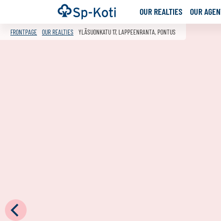
Go
Frontpage
OUR REALTIES
OUR AGENT
to
content
FRONTPAGE
OUR REALTIES
YLÄSUONKATU 17, LAPPEENRANTA, PONTUS