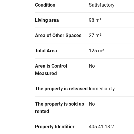
Condition
Satisfactory
Living area
98 m²
Area of Other Spaces
27 m²
Total Area
125 m²
Area is Control 
No
Measured
The property is released
Immediately
The property is sold as 
No
rented
Property Identifier
405-41-13-2