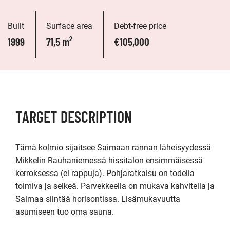
Built
Surface area
Debt-free price
1999
71,5 m²
€105,000
TARGET DESCRIPTION
Tämä kolmio sijaitsee Saimaan rannan läheisyydessä 
Mikkelin Rauhaniemessä hissitalon ensimmäisessä 
kerroksessa (ei rappuja). Pohjaratkaisu on todella 
toimiva ja selkeä. Parvekkeella on mukava kahvitella ja 
Saimaa siintää horisontissa. Lisämukavuutta 
asumiseen tuo oma sauna.
