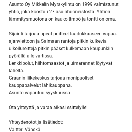
Asunto Oy Mikkelin Myrskylintu on 1999 valmistunut 
yhtiö, joka koostuu 27 asuinhuoneistosta. Yhtiön 
lämmitysmuotona on kaukolämpö ja tontti on oma.

Sijainti tarjoaa upeat puitteet laadukkaaseen vapaa-
ajanviettoon ja Saimaan rantoja pitkin kulkevia 
ulkoilureittejä pitkin pääset kulkemaan kaupunkiin 
pyörällä alle vartissa.

Lenkkipolut, hiihtomaastot ja uimarannat löytyvät 
läheltä.

Graanin liikekeskus tarjoaa monipuoliset 
kauppapalvelut lähikauppana.

Asunto vapautuu syyskuussa.

Ota yhteyttä ja varaa aikasi esittelylle!

Yhteydenotot ja lisätiedot:

Valtteri Vänskä
