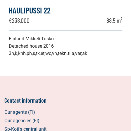
HAULIPUSSI 22
€238,000
88,5 m²
Finland Mikkeli Tusku
Detached house 2016
3h,k,khh,ph,s,tk,et,wc,vh,tekn.tila,var,ak
Contact information
Our agents (FI)
Our agencies (FI)
Sp-Koti’s central unit