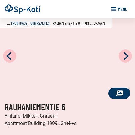
Go
Frontpage
MENU
to
content
FRONTPAGE
OUR REALTIES
RAUHANIEMENTIE 6, MIKKELI, GRAAANI
SEE
RAUHANIEMENTIE 6
ALL
PHOTOS
Finland, Mikkeli, Graaani
Apartment Building 1999 , 3h+k+s