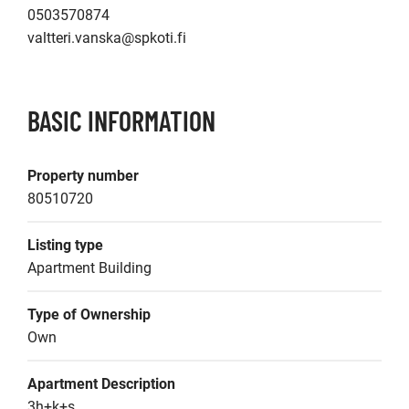
0503570874

valtteri.vanska@spkoti.fi
BASIC INFORMATION
Property number
80510720
Listing type
Apartment Building
Type of Ownership
Own
Apartment Description
3h+k+s