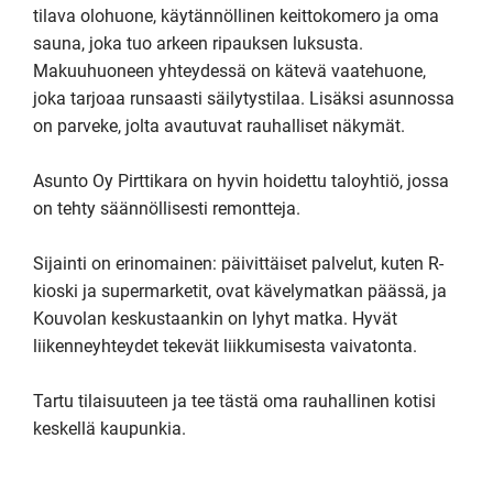
tilava olohuone, käytännöllinen keittokomero ja oma 
sauna, joka tuo arkeen ripauksen luksusta. 
Makuuhuoneen yhteydessä on kätevä vaatehuone, 
joka tarjoaa runsaasti säilytystilaa. Lisäksi asunnossa 
on parveke, jolta avautuvat rauhalliset näkymät.

Asunto Oy Pirttikara on hyvin hoidettu taloyhtiö, jossa 
on tehty säännöllisesti remontteja.

Sijainti on erinomainen: päivittäiset palvelut, kuten R-
kioski ja supermarketit, ovat kävelymatkan päässä, ja 
Kouvolan keskustaankin on lyhyt matka. Hyvät 
liikenneyhteydet tekevät liikkumisesta vaivatonta.

Tartu tilaisuuteen ja tee tästä oma rauhallinen kotisi 
keskellä kaupunkia.