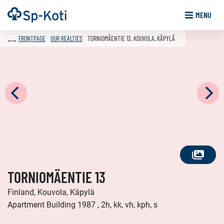
Go
Frontpage
MENU
to
content
FRONTPAGE
OUR REALTIES
TORNIOMÄENTIE 13, KOUVOLA, KÄPYLÄ
SEE
TORNIOMÄENTIE 13
ALL
PHOTOS
Finland, Kouvola, Käpylä
Apartment Building 1987 , 2h, kk, vh, kph, s