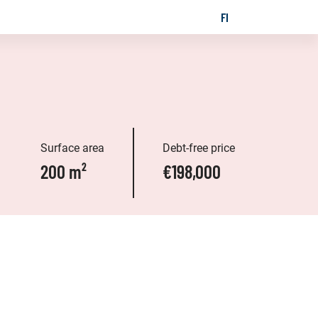
FI
SUOMI
GES
Surface area
Debt-free price
200 m²
€198,000