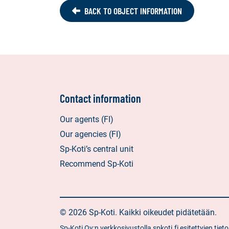
BACK TO OBJECT INFORMATION
Contact information
Our agents (FI)
Our agencies (FI)
Sp-Koti’s central unit
Recommend Sp-Koti
© 2026 Sp-Koti. Kaikki oikeudet pidätetään.
Sp-Koti Oy:n verkkosivustolla spkoti.fi esitettyjen t