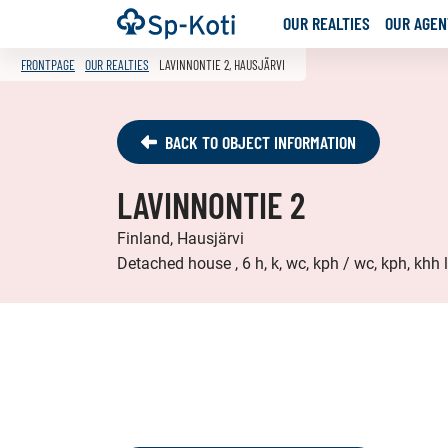
Go
Frontpage
OUR REALTIES
OUR AGENT
to
content
FRONTPAGE
OUR REALTIES
LAVINNONTIE 2, HAUSJÄRVI
BACK TO OBJECT INFORMATION
LAVINNONTIE 2
Finland, Hausjärvi
Detached house , 6 h, k, wc, kph / wc, kph, khh l