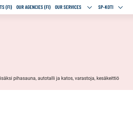
S (FI)
OUR AGENCIES (FI)
OUR SERVICES
SP-KOTI
OUR
SP-
SERVICES
KOTI
SUBPAGES
SUBPA
isäksi pihasauna, autotalli ja katos, varastoja, kesäkeittiö