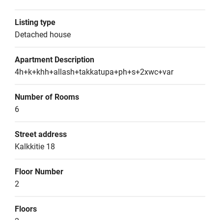
Listing type
Detached house
Apartment Description
4h+k+khh+allash+takkatupa+ph+s+2xwc+var
Number of Rooms
6
Street address
Kalkkitie 18
Floor Number
2
Floors