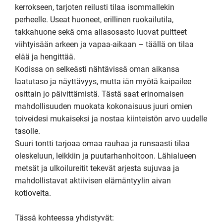
kerrokseen, tarjoten reilusti tilaa isommallekin 
perheelle. Useat huoneet, erillinen ruokailutila, 
takkahuone sekä oma allasosasto luovat puitteet 
viihtyisään arkeen ja vapaa-aikaan – täällä on tilaa 
elää ja hengittää.

Kodissa on selkeästi nähtävissä oman aikansa 
laatutaso ja näyttävyys, mutta iän myötä kaipailee 
osittain jo päivittämistä. Tästä saat erinomaisen 
mahdollisuuden muokata kokonaisuus juuri omien 
toiveidesi mukaiseksi ja nostaa kiinteistön arvo uudelle 
tasolle.

Suuri tontti tarjoaa omaa rauhaa ja runsaasti tilaa 
oleskeluun, leikkiin ja puutarhanhoitoon. Lähialueen 
metsät ja ulkoilureitit tekevät arjesta sujuvaa ja 
mahdollistavat aktiivisen elämäntyylin aivan 
kotiovelta.

Tässä kohteessa yhdistyvät:
