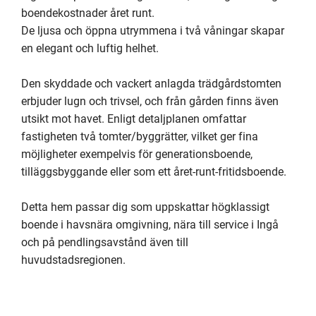
boendekostnader året runt.

De ljusa och öppna utrymmena i två våningar skapar 
en elegant och luftig helhet.

Den skyddade och vackert anlagda trädgårdstomten 
erbjuder lugn och trivsel, och från gården finns även 
utsikt mot havet. Enligt detaljplanen omfattar 
fastigheten två tomter/byggrätter, vilket ger fina 
möjligheter exempelvis för generationsboende, 
tilläggsbyggande eller som ett året-runt-fritidsboende.

Detta hem passar dig som uppskattar högklassigt 
boende i havsnära omgivning, nära till service i Ingå 
och på pendlingsavstånd även till 
huvudstadsregionen.