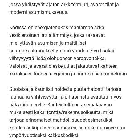
jossa yhdistyvät ajaton arkkitehtuuri, avarat tilat ja 
moderni asumismukavuus.

Kodissa on energiatehokas maalämpö sekä 
vesikiertoinen lattialämmitys, jotka takaavat 
miellyttävän asumisen ja maltilliset 
asumiskustannukset ympäri vuoden. Sen lisäksi 
viihtyvyyttä lisää olohuoneen varaava takka. 

Valoisat ja avarat oleskelutilat jakautuvat kahteen 
kerrokseen luoden elegantin ja harmonisen tunnelman.

Suojaisa ja kauniisti hoidettu puutarhatontti tarjoaa 
rauhaa ja viihtyisyyttä, ja pihapiiristä avautuu myös 
näkymiä merelle. Kiinteistöllä on asemakaavan 
mukaisesti kaksi tonttia/rakennusoikeutta, mikä 
tarjoaa erinomaiset mahdollisuudet esimerkiksi 
kahden sukupolven asumiseen, lisärakentamiseen tai 
ympärivuotiseksi kakkoskodiksi.
