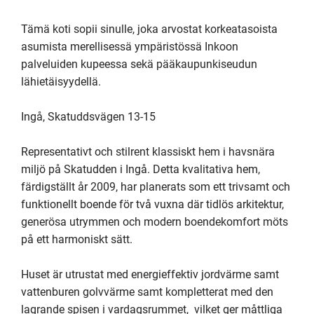
Tämä koti sopii sinulle, joka arvostat korkeatasoista 
asumista merellisessä ympäristössä Inkoon 
palveluiden kupeessa sekä pääkaupunkiseudun 
lähietäisyydellä.

Ingå, Skatuddsvägen 13-15

Representativt och stilrent klassiskt hem i havsnära 
miljö på Skatudden i Ingå. Detta kvalitativa hem, 
färdigställt år 2009, har planerats som ett trivsamt och 
funktionellt boende för två vuxna där tidlös arkitektur, 
generösa utrymmen och modern boendekomfort möts 
på ett harmoniskt sätt.

Huset är utrustat med energieffektiv jordvärme samt 
vattenburen golvvärme samt kompletterat med den 
lagrande spisen i vardagsrummet,  vilket ger måttliga 