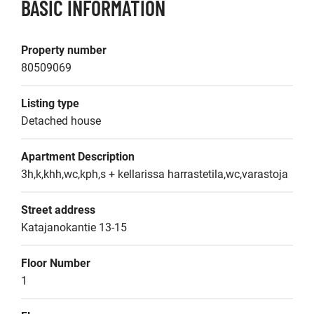
BASIC INFORMATION
Property number
80509069
Listing type
Detached house
Apartment Description
3h,k,khh,wc,kph,s + kellarissa harrastetila,wc,varastoja
Street address
Katajanokantie 13-15
Floor Number
1