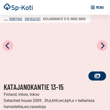
Go
Frontpage
MENU
to
content
FRONTPAGE
OUR REALTIES
KATAJANOKANTIE 13-15, INKOO, INKOO
SEE
KATAJANOKANTIE 13-15
ALL
PHOTOS
Finland, Inkoo, Inkoo
Detached house 2009 , 3h,k,khh,wc,kph,s + kellarissa
harrastetila,wc,varastoja