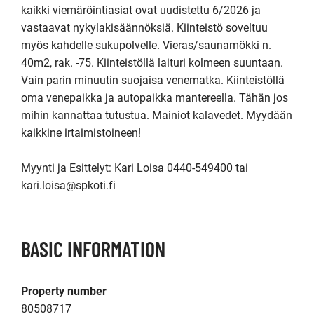
kaikki viemäröintiasiat ovat uudistettu 6/2026 ja 
vastaavat nykylakisäännöksiä. Kiinteistö soveltuu 
myös kahdelle sukupolvelle. Vieras/saunamökki n. 
40m2, rak. -75. Kiinteistöllä laituri kolmeen suuntaan. 
Vain parin minuutin suojaisa venematka. Kiinteistöllä 
oma venepaikka ja autopaikka mantereella. Tähän jos 
mihin kannattaa tutustua. Mainiot kalavedet. Myydään 
kaikkine irtaimistoineen!

Myynti ja Esittelyt: Kari Loisa 0440-549400 tai 
kari.loisa@spkoti.fi
BASIC INFORMATION
Property number
80508717