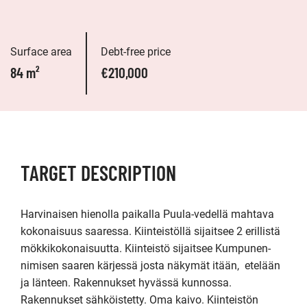
Surface area
Debt-free price
84 m²
€210,000
TARGET DESCRIPTION
Harvinaisen hienolla paikalla Puula-vedellä mahtava 
kokonaisuus saaressa. Kiinteistöllä sijaitsee 2 erillistä 
mökkikokonaisuutta. Kiinteistö sijaitsee Kumpunen-
nimisen saaren kärjessä josta näkymät itään,  etelään 
ja länteen. Rakennukset hyvässä kunnossa. 
Rakennukset sähköistetty. Oma kaivo. Kiinteistön 