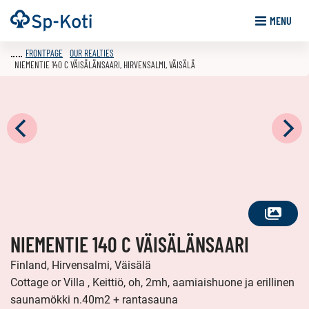
Go
Frontpage
MENU
to
content
FRONTPAGE
OUR REALTIES
NIEMENTIE 140 C VÄISÄLÄNSAARI, HIRVENSALMI, VÄISÄLÄ
SEE
NIEMENTIE 140 C VÄISÄLÄNSAARI
ALL
PHOTOS
Finland, Hirvensalmi, Väisälä
Cottage or Villa , Keittiö, oh, 2mh, aamiaishuone ja erillinen
saunamökki n.40m2 + rantasauna