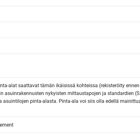
Pinta-alat saattavat tämän ikäisissä kohteissa (rekisteröity ennen
kin asuinrakennusten nykyisten mittaustapojen ja standardien (S
suintilojen pinta-alasta. Pinta-ala voi siis olla edellä mainittua
eement