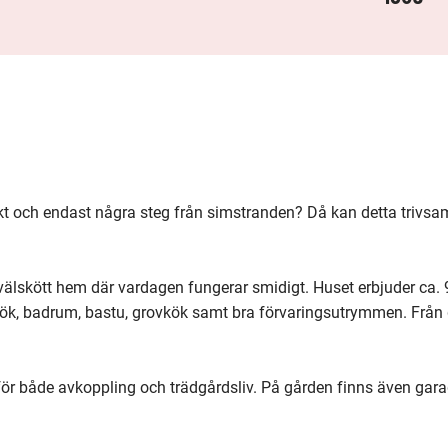
t och endast några steg från simstranden? Då kan detta trivsa
 välskött hem där vardagen fungerar smidigt. Huset erbjuder ca.
ök, badrum, bastu, grovkök samt bra förvaringsutrymmen. Från 
ör både avkoppling och trädgårdsliv. På gården finns även gara