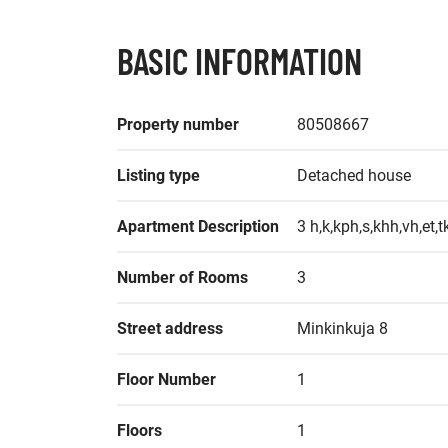
BASIC INFORMATION
Property number
80508667
Listing type
Detached house
Apartment Description
3 h,k,kph,s,khh,vh,et,tk
Number of Rooms
3
Street address
Minkinkuja 8
Floor Number
1
Floors
1