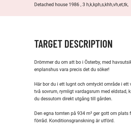
Detached house 1986 , 3 h,k,kph,s,khh,vh,et,tk,
TARGET DESCRIPTION
Drömmer du om att bo i Österby, med havsutsik
enplanshus vara precis det du söker!

Här bor du i ett lugnt och omtyckt område i ett
två sovrum, rymligt vardagsrum med eldstad, k
du dessutom direkt utgång till gården.

Den egna tomten på 934 m² ger gott om plats f
förråd. Konditionsgranskning är utförd.
