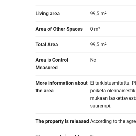
Living area
99,5 m²
Area of Other Spaces
0 m²
Total Area
99,5 m²
Area is Control 
No
Measured
More information about 
Ei tarkistusmitattu. 
the area
poiketa olennaisesti
mukaan laskettavasta a
suurempi.
The property is released
According to the agr