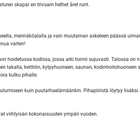
aturen skapar en trivsam helhet året runt.

lueella, merinäköalalla ja vain muutaman askeleen päässä uima
inua varten!

yvin hoidetussa kodissa, jossa arki toimii sujuvasti. Talossa on n.
n takalla, keittiön, kylpyhuoneen, saunan, kodinhoitohuoneen s
ra kulku pihalle.

utumiseen kuin puutarhaelämäänkin. Pihapiiristä löytyy lisäksi au
at viihtyisän kokonaisuuden ympäri vuoden.
