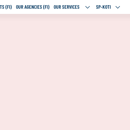
S (FI)
OUR AGENCIES (FI)
OUR SERVICES
SP-KOTI
OUR
SP-
SERVICES
KOTI
SUBPAGES
SUBPA