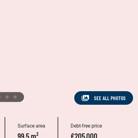
SEE ALL PHOTOS
Surface area
Debt-free price
99,5 m²
€205,000