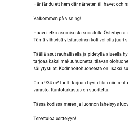
Här får du ett hem där närheten till havet och n
Välkommen på visning!

Haaveiletko asumisesta suositulla Österbyn a
Tämä viihtyisä yksitasoinen koti voi olla juuri s
Täällä asut rauhallisella ja pidetyllä alueella h
tarjoaa kaksi makuuhuonetta, tilavan olohuonee
säilytystilat. Kodinhoitohuoneesta on lisäksi suo
Oma 934 m² tontti tarjoaa hyvin tilaa niin rento
varasto. Kuntotarkastus on suoritettu.

Tässä kodissa meren ja luonnon läheisyys luov
Tervetuloa esittelyyn!