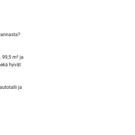
m
a
i
l
rannasta? 
 99,5 m² ja 
ekä hyvät 
totalli ja 