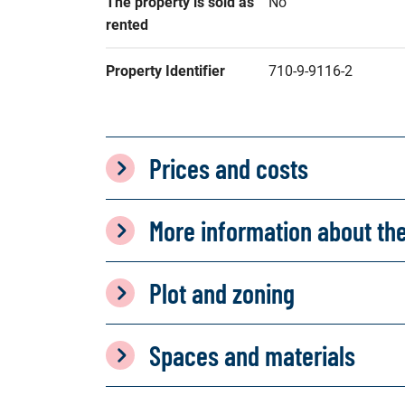
The property is sold as 
No
rented
Property Identifier
710-9-9116-2
Prices and costs
More information about th
Plot and zoning
Spaces and materials