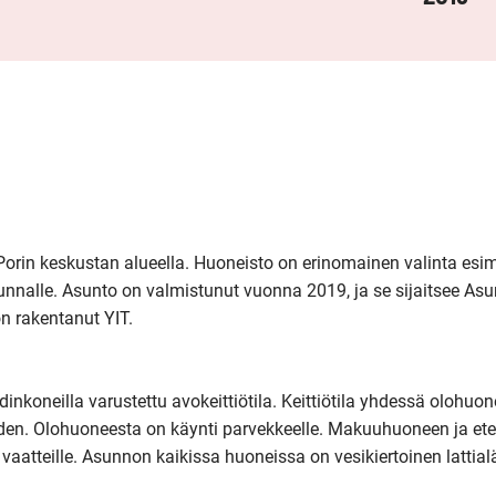
orin keskustan alueella. Huoneisto on erinomainen valinta esime
unnalle. Asunto on valmistunut vuonna 2019, ja se sijaitsee Asu
 rakentanut YIT. 

nkoneilla varustettu avokeittiötila. Keittiötila yhdessä olohuo
en. Olohuoneesta on käynti parvekkeelle. Makuuhuoneen ja etei
a vaatteille. Asunnon kaikissa huoneissa on vesikiertoinen lattial