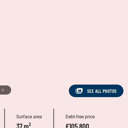
SEE ALL PHOTOS
Surface area
Debt-free price
37 m²
€105,800