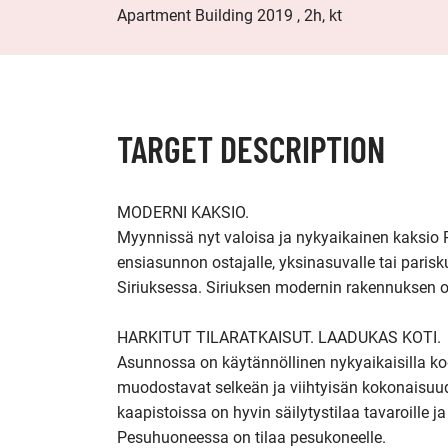
Apartment Building 2019 , 2h, kt
TARGET DESCRIPTION
MODERNI KAKSIO.  

Myynnissä nyt valoisa ja nykyaikainen kaksio P
ensiasunnon ostajalle, yksinasuvalle tai parisk
Siriuksessa. Siriuksen modernin rakennuksen on
HARKITUT TILARATKAISUT. LAADUKAS KOTI.

Asunnossa on käytännöllinen nykyaikaisilla kodi
muodostavat selkeän ja viihtyisän kokonaisuud
kaapistoissa on hyvin säilytystilaa tavaroille j
Pesuhuoneessa on tilaa pesukoneelle.   
