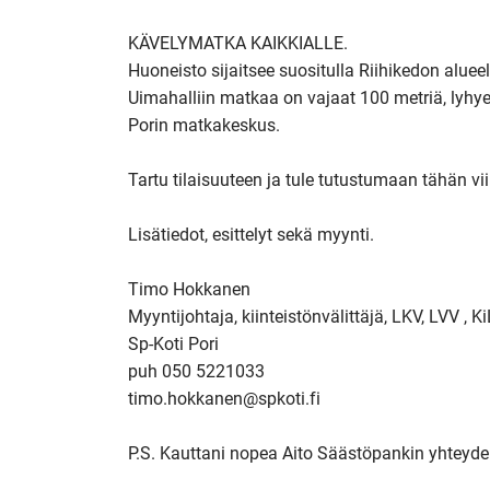
KÄVELYMATKA KAIKKIALLE.

Huoneisto sijaitsee suositulla Riihikedon aluee
Uimahalliin matkaa on vajaat 100 metriä, ly
Porin matkakeskus. 

Tartu tilaisuuteen ja tule tutustumaan tähän viih
Lisätiedot, esittelyt sekä myynti.

Timo Hokkanen

Myyntijohtaja, kiinteistönvälittäjä, LKV, LVV , Ki
Sp-Koti Pori

puh 050 5221033

timo.hokkanen@spkoti.fi
