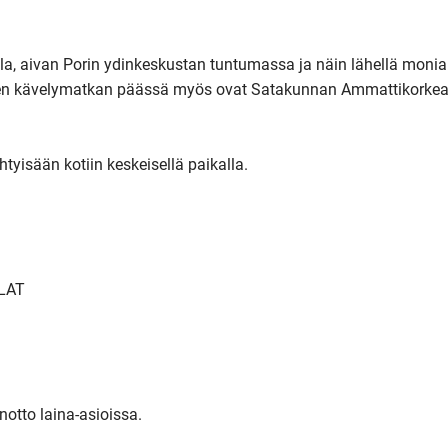
lla, aivan Porin ydinkeskustan tuntumassa ja näin lähellä monia 
hyen kävelymatkan päässä myös ovat Satakunnan Ammattikorkeak
tyisään kotiin keskeisellä paikalla.

LAT
