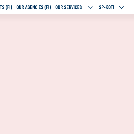
S (FI)
OUR AGENCIES (FI)
OUR SERVICES
SP-KOTI
OUR
SP-
SERVICES
KOTI
SUBPAGES
SUBPA