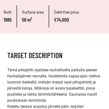
Built
Surface area
Debt-free price
1985
58 m²
€74,000
TARGET DESCRIPTION
Tämä piilopirtti sijaitsee rauhallisella paikalla pienen 
Humalajärven rannalla. Huoletonta vapaa-ajan viettoa 
luonnon keskellä, metsän marjat saat pihapiiristä ja 
järvestä kaloja. Mökissä on avara tupakeittiö, jossa 
puuhella ja takka lämmönlähteenä. Saunassa nautit 
puukiukaan lämmöstä.

Katettu terassi avautuu järvelle päin, tarjoten 