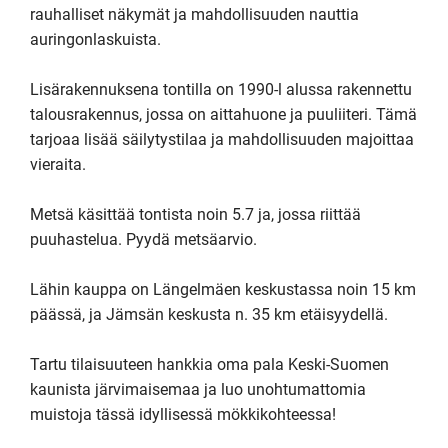
rauhalliset näkymät ja mahdollisuuden nauttia 
auringonlaskuista.

Lisärakennuksena tontilla on 1990-l alussa rakennettu 
talousrakennus, jossa on aittahuone ja puuliiteri. Tämä 
tarjoaa lisää säilytystilaa ja mahdollisuuden majoittaa 
vieraita.

Metsä käsittää tontista noin 5.7 ja, jossa riittää 
puuhastelua. Pyydä metsäarvio.

Lähin kauppa on Längelmäen keskustassa noin 15 km 
päässä, ja Jämsän keskusta n. 35 km etäisyydellä. 

Tartu tilaisuuteen hankkia oma pala Keski-Suomen 
kaunista järvimaisemaa ja luo unohtumattomia 
muistoja tässä idyllisessä mökkikohteessa!