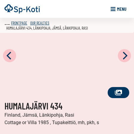
Go
Frontpage
MENU
to
content
FRONTPAGE
OUR REALTIES
HUMALAJÄRVI 434, LÄNKIPOHJA, JÄMSÄ, LÄNKIPOHJA, RASI
SEE
HUMALAJÄRVI 434
ALL
PHOTOS
Finland, Jämsä, Länkipohja, Rasi
Cottage or Villa 1985 , Tupakeittiö, mh, pkh, s