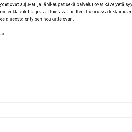
eydet ovat sujuvat, ja lähikaupat sekä palvelut ovat kävelyetäisyyd
n lenkkipolut tarjoavat loistavat puitteet luonnossa liikkumiseen
ee alueesta erityisen houkuttelevan.

i
