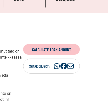
CALCULATE LOAN AMOUNT
nut talo on 
inteikkäässä 
Share
Share
S
SHARE OBJECT:
on
on
h
että 
WhatsAp
Facebook
a
r
e
nto on 
i
tiin!

n
e