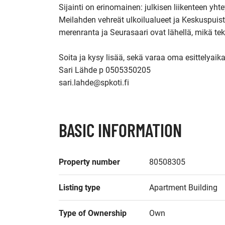
Sijainti on erinomainen: julkisen liikenteen yht
Meilahden vehreät ulkoilualueet ja Keskuspuisto
merenranta ja Seurasaari ovat lähellä, mikä tek
Soita ja kysy lisää, sekä varaa oma esittelyaikas
Sari Lähde p 0505350205

sari.lahde@spkoti.fi
BASIC INFORMATION
Property number
80508305
Listing type
Apartment Building
Type of Ownership
Own