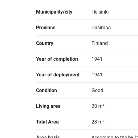
Municipality/city
Helsinki
Province
Uusimaa
Country
Finland
Year of completion
1941
Year of deployment
1941
Condition
Good
Living area
28 m²
Total Area
28 m²
Area basis
According to the by-l