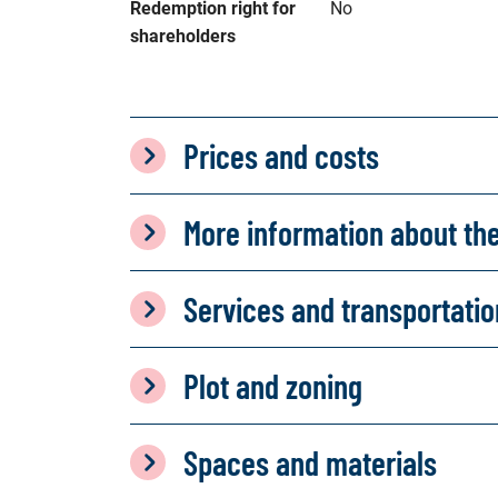
Redemption right for 
No
shareholders
Prices and costs
More information about th
Services and transportati
Plot and zoning
Spaces and materials