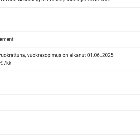
eement
okrattuna, vuokrasopimus on alkanut 01.06..2025 

€ /kk