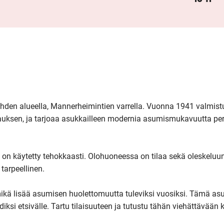
ahden alueella, Mannerheimintien varrella. Vuonna 1941 valmistu
rauksen, ja tarjoaa asukkailleen modernia asumismukavuutta per
on käytetty tehokkaasti. Olohuoneessa on tilaa sekä oleskeluun 
arpeellinen.

ikä lisää asumisen huolettomuutta tuleviksi vuosiksi. Tämä asu
diksi etsivälle. Tartu tilaisuuteen ja tutustu tähän viehättävään ko