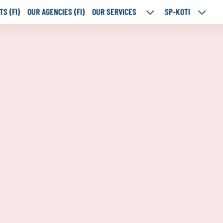
S (FI)
OUR AGENCIES (FI)
OUR SERVICES
SP-KOTI
OUR
SP-
SERVICES
KOTI
SUBPAGES
SUBPA