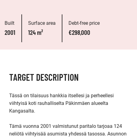
Built
Surface area
Debt-free price
2001
124 m²
€298,000
TARGET DESCRIPTION
Tässä on tilaisuus hankkia itsellesi ja perheellesi 
viihtyisä koti rauhalliselta Päkinmäen alueelta 
Kangasalta. 

Tämä vuonna 2001 valmistunut paritalo tarjoaa 124 
neliötä viihtyisää asumista yhdessä tasossa. Asunnon 