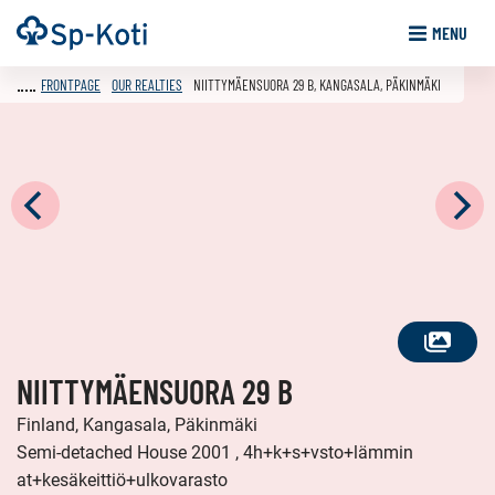
Go
Frontpage
MENU
to
content
FRONTPAGE
OUR REALTIES
NIITTYMÄENSUORA 29 B, KANGASALA, PÄKINMÄKI
SEE
NIITTYMÄENSUORA 29 B
ALL
PHOTOS
Finland, Kangasala, Päkinmäki
Semi-detached House 2001 , 4h+k+s+vsto+lämmin
at+kesäkeittiö+ulkovarasto