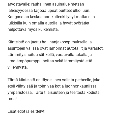
arvostavalle: rauhallinen asuinalue metsän 
läheisyydessä tarjoaa upeat puitteet ulkoiluun. 
Kangasalan keskustaan kuitenki lyhyt matka niin 
julkisilla kuin omalla autolla ja hyvät pyörätiet 
helpottava myös kulkemista.

Kiinteistö on jaettu hallinanjakosopimuksella ja 
asuntojen välissä ovat lämpimät autotallit ja varastot. 
Lämmitys hoituu sähköllä, varaavalla takalla ja 
ilmalämpöpumppu hoitaa sekä lämmitystä että 
viilennystä.

Tämä kiinteistö on täydellinen valinta perheelle, joka 
etsii viihtyisää ja toimivaa kotia luonnonkauniissa 
ympäristössä. Tartu tilaisuuteen ja tee tästä kodista 
oma!

Lisätiedot ja esittelyt:
