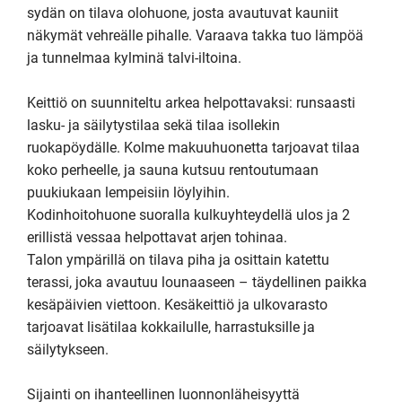
sydän on tilava olohuone, josta avautuvat kauniit 
näkymät vehreälle pihalle. Varaava takka tuo lämpöä 
ja tunnelmaa kylminä talvi-iltoina.

Keittiö on suunniteltu arkea helpottavaksi: runsaasti 
lasku- ja säilytystilaa sekä tilaa isollekin 
ruokapöydälle. Kolme makuuhuonetta tarjoavat tilaa 
koko perheelle, ja sauna kutsuu rentoutumaan 
puukiukaan lempeisiin löylyihin.

Kodinhoitohuone suoralla kulkuyhteydellä ulos ja 2 
erillistä vessaa helpottavat arjen tohinaa. 

Talon ympärillä on tilava piha ja osittain katettu 
terassi, joka avautuu lounaaseen – täydellinen paikka 
kesäpäivien viettoon. Kesäkeittiö ja ulkovarasto 
tarjoavat lisätilaa kokkailulle, harrastuksille ja 
säilytykseen.

Sijainti on ihanteellinen luonnonläheisyyttä 