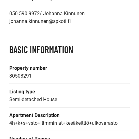
050-590 9972/ Johanna Kinnunen

johanna.kinnunen@spkoti.fi
BASIC INFORMATION
Property number
80508291
Listing type
Semi-detached House
Apartment Description
4h+k+s+vsto+lämmin at+kesäkeittiö+ulkovarasto
Number of Rooms