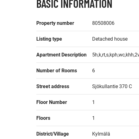
BASIC INFORMATION
Property number
80508006
Listing type
Detached house
Apartment Description
5h,k,rt,s,kph,wc,khh,2
Number of Rooms
6
Street address
Sjökullantie 370 C
Floor Number
1
Floors
1
District/Village
Kylmälä