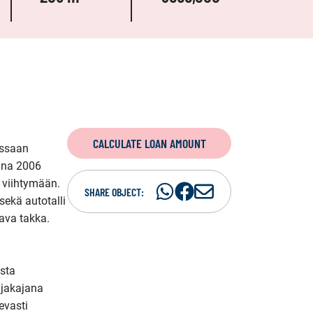
CALCULATE LOAN AMOUNT
ssaan 
nna 2006 
viihtymään. 
Share
Share
S
SHARE OBJECT:
ekä autotalli 
on
on
h
ava takka. 
WhatsAp
Facebook
a
r
e
sta 
i
jakajana 
n
vasti 
e