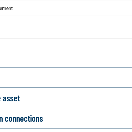
eement
e asset
on connections