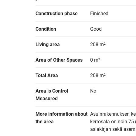
Construction phase
Finished
Condition
Good
Living area
208 m²
Area of Other Spaces
0 m²
Total Area
208 m²
Area is Control 
No
Measured
More information about 
Asuinrakennuksen ker
the area
kerrosala on noin 75
asiakirjan sekä asema