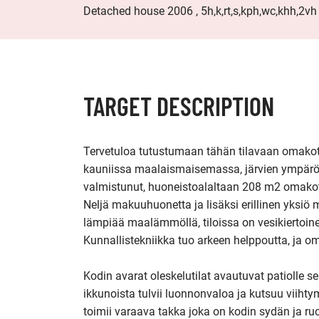
Detached house 2006 , 5h,k,rt,s,kph,wc,khh,2vh 
TARGET DESCRIPTION
Tervetuloa tutustumaan tähän tilavaan omako
kauniissa maalaismaisemassa, järvien ympäröim
valmistunut, huoneistoalaltaan 208 m2 omakot
Neljä makuuhuonetta ja lisäksi erillinen yksiö 
lämpiää maalämmöllä, tiloissa on vesikiertoinen
Kunnallistekniikka tuo arkeen helppoutta, ja oma
Kodin avarat oleskelutilat avautuvat patiolle 
ikkunoista tulvii luonnonvaloa ja kutsuu viiht
toimii varaava takka joka on kodin sydän ja ruoka