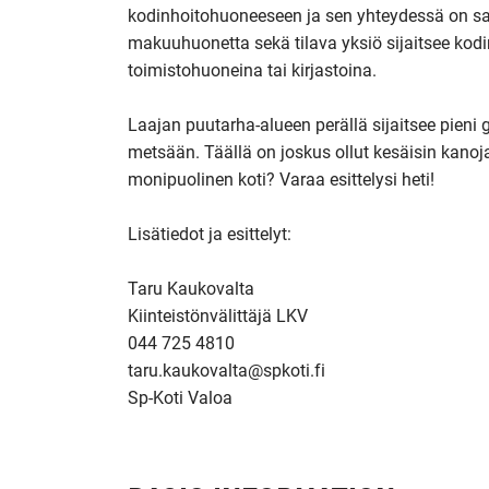
kodinhoitohuoneeseen ja sen yhteydessä on 
makuuhuonetta sekä tilava yksiö sijaitsee kod
toimistohuoneina tai kirjastoina.

Laajan puutarha-alueen perällä sijaitsee pieni gri
metsään. Täällä on joskus ollut kesäisin kanoja 
monipuolinen koti? Varaa esittelysi heti!

Lisätiedot ja esittelyt: 

Taru Kaukovalta 

Kiinteistönvälittäjä LKV

044 725 4810 

taru.kaukovalta@spkoti.fi
