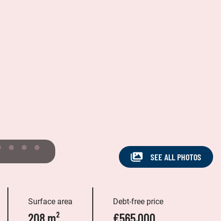
SEE ALL PHOTOS
Surface area
Debt-free price
208 m²
€565,000