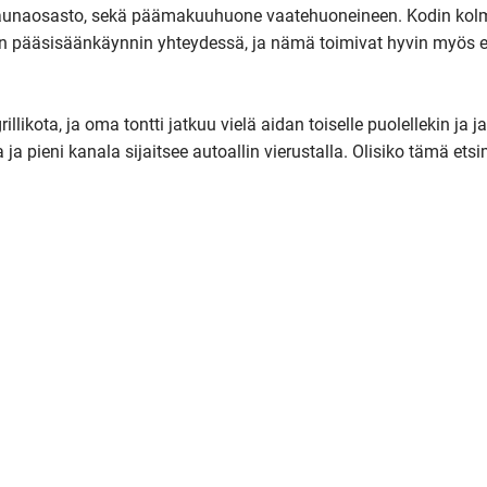
saunaosasto, sekä päämakuuhuone vaatehuoneineen. Kodin kol
in pääsisäänkäynnin yhteydessä, ja nämä toimivat hyvin myös es
llikota, ja oma tontti jatkuu vielä aidan toiselle puolellekin ja ja
ja pieni kanala sijaitsee autoallin vierustalla. Olisiko tämä etsi