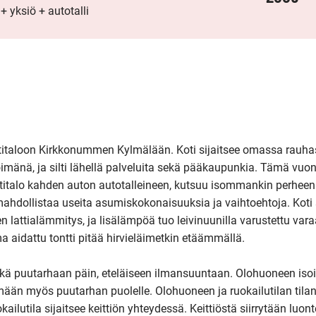
+ yksiö + autotalli
titaloon Kirkkonummen Kylmälään. Koti sijaitsee omassa rauha
änä, ja silti lähellä palveluita sekä pääkaupunkia. Tämä vuo
italo kahden auton autotalleineen, kutsuu isommankin perheen 
mahdollistaa useita asumiskokonaisuuksia ja vaihtoehtoja. Koti s
 lattialämmitys, ja lisälämpöä tuo leivinuunilla varustettu vara
 aidattu tontti pitää hirvieläimetkin etäämmällä.  

sekä puutarhaan päin, eteläiseen ilmansuuntaan. Olohuoneen isoi
ymään myös puutarhan puolelle. Olohuoneen ja ruokailutilan tilan
ilutila sijaitsee keittiön yhteydessä. Keittiöstä siirrytään luonte