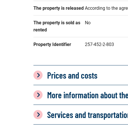
The property is released
According to the agr
The property is sold as 
No
rented
Property Identifier
257-452-2-803
Prices and costs
More information about th
Services and transportati