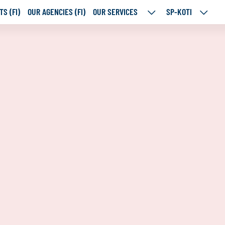
S (FI)
OUR AGENCIES (FI)
OUR SERVICES
SP-KOTI
OUR
SP-
SERVICES
KOTI
SUBPAGES
SUBPA