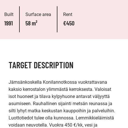
Built
Surface area
Rent
1991
58 m²
€450
TARGET DESCRIPTION
Jämsänkoskella Konilannotkossa vuokrattavana 
kaksio kerrostalon ylimmästä kerroksesta. Valoisat 
isot huoneet ja tilava kylpyhuone antavat väljyyttä 
asumiseen. Rauhallinen sijainti metsän reunassa ja 
silti lyhyt matka keskustan kauppoihin ja palveluihin. 
Luottotiedot tulee olla kunnossa. Lemmikkieläimistä 
voidaan neuvotella. Vuokra 450 €/kk, vesi ja 