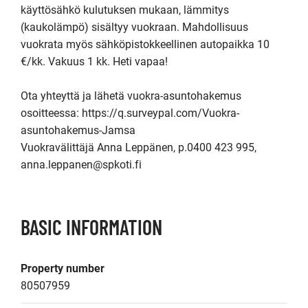
käyttösähkö kulutuksen mukaan, lämmitys 
(kaukolämpö) sisältyy vuokraan. Mahdollisuus 
vuokrata myös sähköpistokkeellinen autopaikka 10 
€/kk. Vakuus 1 kk. Heti vapaa!

Ota yhteyttä ja lähetä vuokra-asuntohakemus 
osoitteessa: https://q.surveypal.com/Vuokra-
asuntohakemus-Jamsa

Vuokravälittäjä Anna Leppänen, p.0400 423 995, 
anna.leppanen@spkoti.fi
BASIC INFORMATION
Property number
80507959