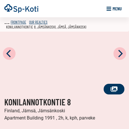
Go
Frontpage
MENU
to
content
FRONTPAGE
OUR REALTIES
KONILANNOTKONTIE 8, JÄMSÄNKOSKI, JÄMSÄ, JÄMSÄNKOSKI
SEE
KONILANNOTKONTIE 8
ALL
PHOTOS
Finland, Jämsä, Jämsänkoski
Apartment Building 1991 , 2h, k, kph, parveke