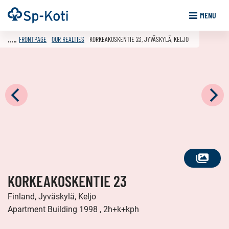
Go
Frontpage
MENU
to
content
FRONTPAGE
OUR REALTIES
KORKEAKOSKENTIE 23, JYVÄSKYLÄ, KELJO
SEE
KORKEAKOSKENTIE 23
ALL
PHOTOS
Finland, Jyväskylä, Keljo
Apartment Building 1998 , 2h+k+kph