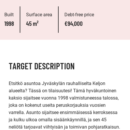
Built
Surface area
Debt-free price
1998
45 m²
€94,000
TARGET DESCRIPTION
Etsitkö asuntoa Jyväskylän rauhalliselta Keljon 
alueelta? Tässä on tilaisuutesi! Tämä hyväkuntoinen 
kaksio sijaitsee vuonna 1998 valmistuneessa talossa, 
joka on kokenut useita peruskorjauksia vuosien 
varrella. Asunto sijaitsee ensimmäisessä kerroksessa 
ja kulku ulkoa omalla sisäänkäynnillä, ja sen 45 
neliötä tarjoavat viihtyisän ja toimivan pohjaratkaisun.
