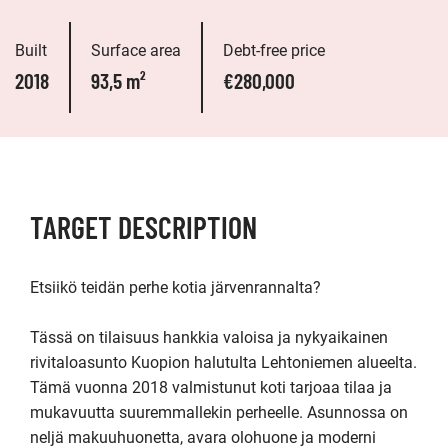
Built
Surface area
Debt-free price
2018
93,5 m²
€280,000
TARGET DESCRIPTION
Etsiikö teidän perhe kotia järvenrannalta?

Tässä on tilaisuus hankkia valoisa ja nykyaikainen 
rivitaloasunto Kuopion halutulta Lehtoniemen alueelta. 
Tämä vuonna 2018 valmistunut koti tarjoaa tilaa ja 
mukavuutta suuremmallekin perheelle. Asunnossa on 
neljä makuuhuonetta, avara olohuone ja moderni 