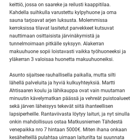
keittiö, jossa on saareke ja reilusti kaappitilaa. 
Kahdella suihkulla varustettu kylpyhuone ja oma 
sauna tarjoavat arjen luksusta. Molemmissa 
kerroksissa tilavat lasitetut parvekkeet kutsuvat 
nauttimaan osittaisista järvinäkymistä ja 
tunnelmoimaan pitkälle syksyyn. Alakerran 
makuuhuone sopii loistavasti vaikka työhuoneeksi ja 
yläkerran 3 valoisaa huonetta makuuhuoneiksi.

Asunto sijaitsee rauhallisella paikalla, mutta silti 
lähellä palveluita ja hyviä kulkuyhteyksiä. Martti 
Ahtisaaren koulu ja lähikauppa ovat vain muutaman 
minuutin kävelymatkan päässä ja vehreät puistoalueet 
sekä järven läheisyys tekevät siitä ihanteellisen 
lapsiperheille. Rantaviivasta löytyy laituri, ja nyt sinulla 
onkin mahdollisuus ostaa Matkusniemen Tähdestä 
venepaikka nro 7 hintaan 5000€. Miten ihana onkaan 
kesähelteillä pulahtaa uimaan laiturilta tai suunnata 