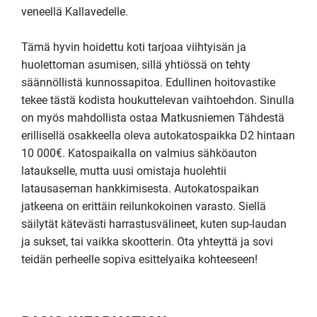
veneellä Kallavedelle.

Tämä hyvin hoidettu koti tarjoaa viihtyisän ja 
huolettoman asumisen, sillä yhtiössä on tehty 
säännöllistä kunnossapitoa. Edullinen hoitovastike 
tekee tästä kodista houkuttelevan vaihtoehdon. Sinulla 
on myös mahdollista ostaa Matkusniemen Tähdestä 
erillisellä osakkeella oleva autokatospaikka D2 hintaan 
10 000€. Katospaikalla on valmius sähköauton 
lataukselle, mutta uusi omistaja huolehtii 
latausaseman hankkimisesta. Autokatospaikan 
jatkeena on erittäin reilunkokoinen varasto. Siellä 
säilytät kätevästi harrastusvälineet, kuten sup-laudan 
ja sukset, tai vaikka skootterin. Ota yhteyttä ja sovi 
teidän perheelle sopiva esittelyaika kohteeseen!