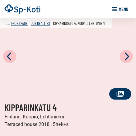
Go
Frontpage
MENU
to
content
FRONTPAGE
OUR REALTIES
KIPPARINKATU 4, KUOPIO, LEHTONIEMI
SEE
KIPPARINKATU 4
ALL
PHOTOS
Finland, Kuopio, Lehtoniemi
Terraced house 2018 , 5h+k+s