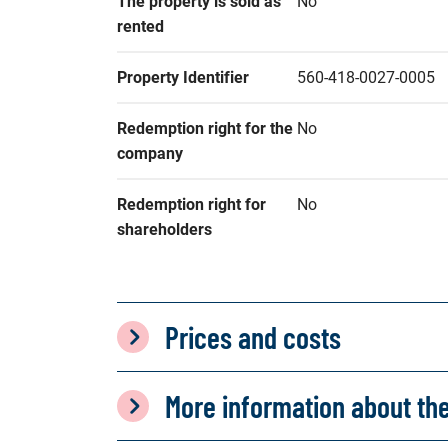
The property is sold as 
No
rented
Property Identifier
560-418-0027-0005
Redemption right for the 
No
company
Redemption right for 
No
shareholders
Prices and costs
More information about th