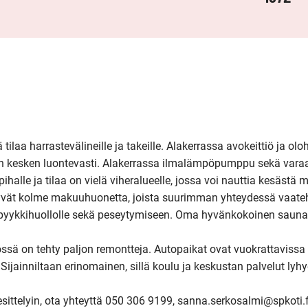
laa harrastevälineille ja takeille. Alakerrassa avokeittiö ja olo
en kesken luontevasti. Alakerrassa ilmalämpöpumppu sekä varaa
alle ja tilaa on vielä viheralueelle, jossa voi nauttia kesästä m
öytyvät kolme makuuhuonetta, joista suurimman yhteydessä vaate
 pyykkihuollolle sekä peseytymiseen. Oma hyvänkokoinen sauna.
ä on tehty paljon remontteja. Autopaikat ovat vuokrattavissa ta
 Sijainniltaan erinomainen, sillä koulu ja keskustan palvelut lyh