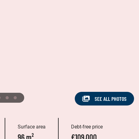
SEE ALL PHOTOS
Surface area
Debt-free price
96 m²
€109,000