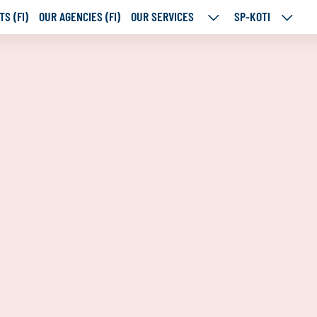
S (FI)
OUR AGENCIES (FI)
OUR SERVICES
SP-KOTI
OUR
SP-
SERVICES
KOTI
SUBPAGES
SUBPA