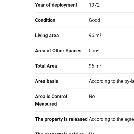
Year of deployment
1972
Condition
Good
Living area
96 m²
Area of Other Spaces
0 m²
Total Area
96 m²
Area basis
According to the by-l
Area is Control 
No
Measured
The property is released
According to the agr