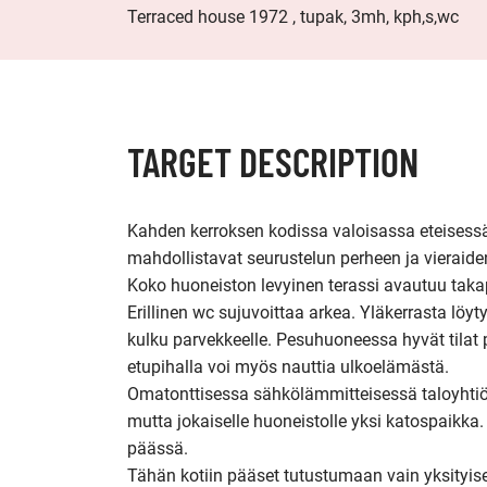
Terraced house 1972 , tupak, 3mh, kph,s,wc
TARGET DESCRIPTION
Kahden kerroksen kodissa valoisassa eteisessä ti
mahdollistavat seurustelun perheen ja vieraid
Koko huoneiston levyinen terassi avautuu takapih
Erillinen wc sujuvoittaa arkea. Yläkerrasta l
kulku parvekkeelle. Pesuhuoneessa hyvät tilat
etupihalla voi myös nauttia ulkoelämästä. 

Omatonttisessa sähkölämmitteisessä taloyhtiöss
mutta jokaiselle huoneistolle yksi katospaikka.
päässä.
