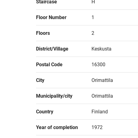
Staircase
H
Floor Number
1
Floors
2
District/Village
Keskusta
Postal Code
16300
City
Orimattila
Municipality/city
Orimattila
Country
Finland
Year of completion
1972