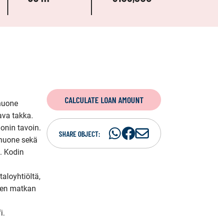
CALCULATE LOAN AMOUNT
huone 
va takka. 
onin tavoin. 
Share
Share
S
SHARE OBJECT:
huone sekä 
on
on
h
 Kodin 
WhatsAp
Facebook
a
r
loyhtiöltä, 
e
yen matkan 
i
n
e