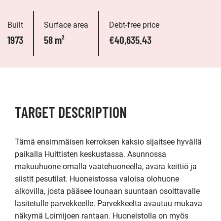
Built
Surface area
Debt-free price
1973
58 m²
€40,635.43
TARGET DESCRIPTION
Tämä ensimmäisen kerroksen kaksio sijaitsee hyvällä 
paikalla Huittisten keskustassa. Asunnossa 
makuuhuone omalla vaatehuoneella, avara keittiö ja 
siistit pesutilat. Huoneistossa valoisa olohuone 
alkovilla, josta pääsee lounaan suuntaan osoittavalle 
lasitetulle parvekkeelle. Parvekkeelta avautuu mukava 
näkymä Loimijoen rantaan. Huoneistolla on myös 