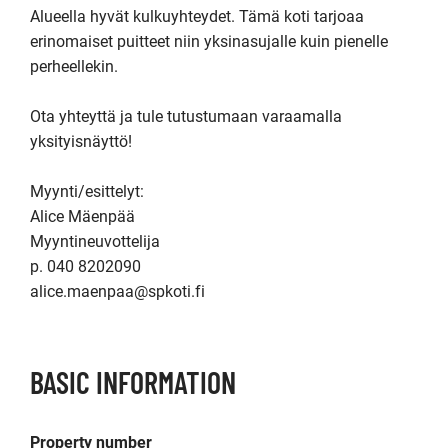
Alueella hyvät kulkuyhteydet. Tämä koti tarjoaa 
erinomaiset puitteet niin yksinasujalle kuin pienelle 
perheellekin. 

Ota yhteyttä ja tule tutustumaan varaamalla 
yksityisnäyttö!

Myynti/esittelyt:

Alice Mäenpää

Myyntineuvottelija

p. 040 8202090

alice.maenpaa@spkoti.fi
BASIC INFORMATION
Property number