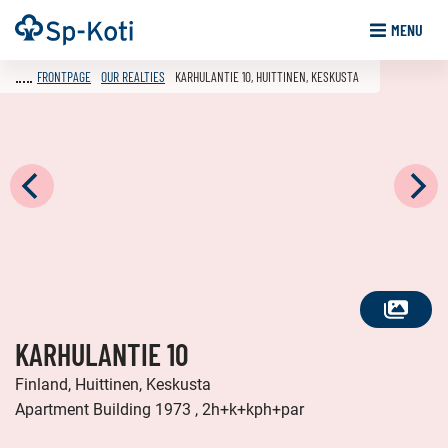
Go
Frontpage
MENU
to
content
FRONTPAGE
OUR REALTIES
KARHULANTIE 10, HUITTINEN, KESKUSTA
SEE
KARHULANTIE 10
ALL
PHOTOS
Finland, Huittinen, Keskusta
Apartment Building 1973 , 2h+k+kph+par