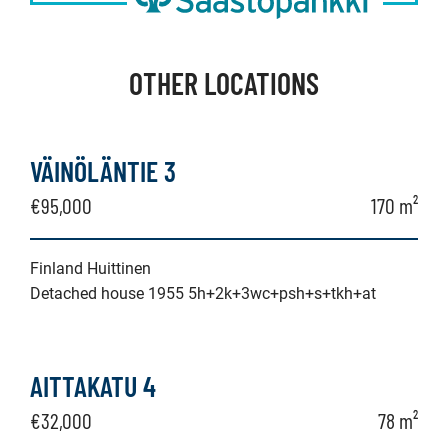
OTHER LOCATIONS
VÄINÖLÄNTIE 3
€95,000
170 m²
Finland Huittinen
Detached house 1955 5h+2k+3wc+psh+s+tkh+at
AITTAKATU 4
€32,000
78 m²