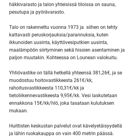
häkkivarasto ja talon yhteisissä tiloissa on sauna, 
pesutupa ja pyörävarasto. 

Talo on rakennettu vuonna 1973 ja  siihen on tehty 
kattavasti peruskorjauksia/parannuksia, kuten 
ikkunoiden uusinta, käyttövesiputkien uusinta, 
maalämpöön siirtyminen sekä hissien asentaminen ja 
paljon muutakin. Kohteessa on Lounean valokuitu. 

Yhtiövastike on tällä hetkellä yhteensä 381,26€, ja se 
muodostuu hoitovastikkeesta 261€/kk, 
rahoitusvastikkeesta 110,31€/kk ja 
tietoliikennevastikeesta 9,95€/kk. Vesi laskutetaan 
ennakkona 15€/kk/hlö, joka tasataan kulutuksen 
mukaan.

Huittisten keskustan palvelut ovat kävelyetäisyydellä 
ja lähin ruokakauppa on vain 400 metrin päässä. 