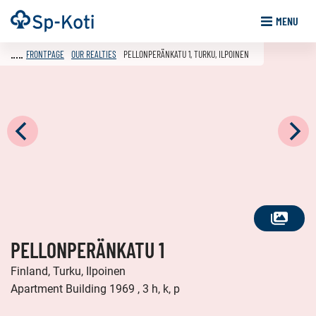
Go
Frontpage
MENU
to
content
FRONTPAGE
OUR REALTIES
PELLONPERÄNKATU 1, TURKU, ILPOINEN
SEE
PELLONPERÄNKATU 1
ALL
PHOTOS
Finland, Turku, Ilpoinen
Apartment Building 1969 , 3 h, k, p