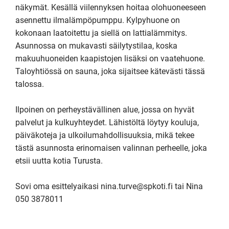
näkymät. Kesällä viilennyksen hoitaa olohuoneeseen 
asennettu ilmalämpöpumppu. Kylpyhuone on 
kokonaan laatoitettu ja siellä on lattialämmitys. 
Asunnossa on mukavasti säilytystilaa, koska 
makuuhuoneiden kaapistojen lisäksi on vaatehuone. 
Taloyhtiössä on sauna, joka sijaitsee kätevästi tässä 
talossa. 

Ilpoinen on perheystävällinen alue, jossa on hyvät 
palvelut ja kulkuyhteydet. Lähistöltä löytyy kouluja, 
päiväkoteja ja ulkoilumahdollisuuksia, mikä tekee 
tästä asunnosta erinomaisen valinnan perheelle, joka 
etsii uutta kotia Turusta. 

Sovi oma esittelyaikasi nina.turve@spkoti.fi tai Nina 
050 3878011