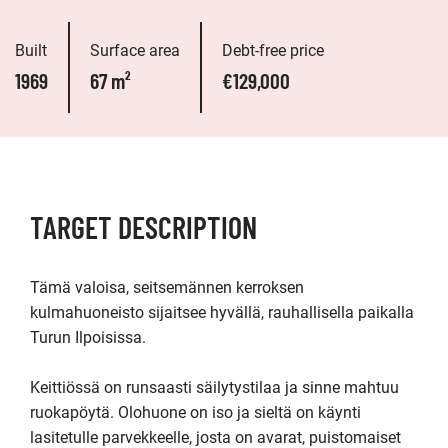
Built
Surface area
Debt-free price
1969
67 m²
€129,000
TARGET DESCRIPTION
Tämä valoisa, seitsemännen kerroksen 
kulmahuoneisto sijaitsee hyvällä, rauhallisella paikalla 
Turun Ilpoisissa. 

Keittiössä on runsaasti säilytystilaa ja sinne mahtuu 
ruokapöytä. Olohuone on iso ja sieltä on käynti 
lasitetulle parvekkeelle, josta on avarat, puistomaiset 