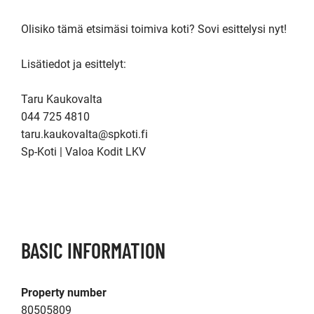
Olisiko tämä etsimäsi toimiva koti? Sovi esittelysi nyt!

Lisätiedot ja esittelyt: 

Taru Kaukovalta 

044 725 4810 

taru.kaukovalta@spkoti.fi

Sp-Koti | Valoa Kodit LKV

BASIC INFORMATION
Property number
80505809