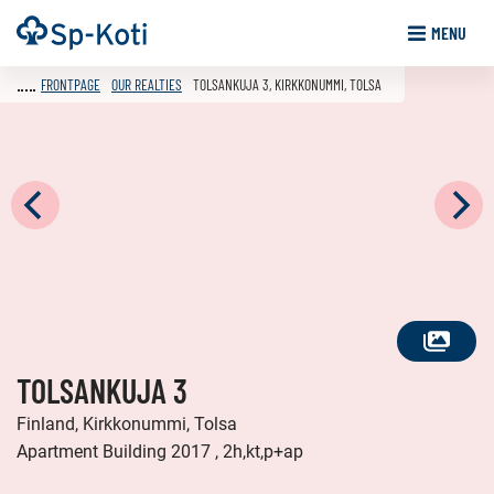
Go
Frontpage
MENU
to
content
FRONTPAGE
OUR REALTIES
TOLSANKUJA 3, KIRKKONUMMI, TOLSA
SEE
TOLSANKUJA 3
ALL
PHOTOS
Finland, Kirkkonummi, Tolsa
Apartment Building 2017 , 2h,kt,p+ap