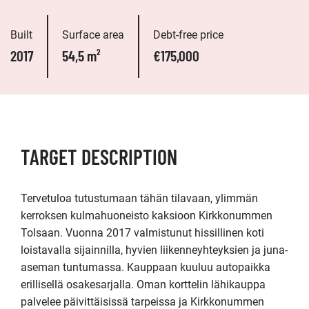
Built
Surface area
Debt-free price
2017
54,5 m²
€175,000
TARGET DESCRIPTION
Tervetuloa tutustumaan tähän tilavaan, ylimmän 
kerroksen kulmahuoneisto kaksioon Kirkkonummen 
Tolsaan. Vuonna 2017 valmistunut hissillinen koti 
loistavalla sijainnilla, hyvien liikenneyhteyksien ja juna-
aseman tuntumassa. Kauppaan kuuluu autopaikka 
erillisellä osakesarjalla. Oman korttelin lähikauppa 
palvelee päivittäisissä tarpeissa ja Kirkkonummen 