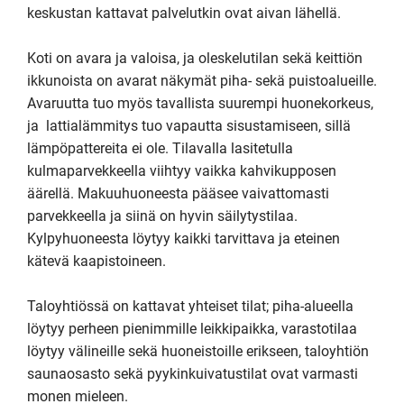
keskustan kattavat palvelutkin ovat aivan lähellä.

Koti on avara ja valoisa, ja oleskelutilan sekä keittiön 
ikkunoista on avarat näkymät piha- sekä puistoalueille. 
Avaruutta tuo myös tavallista suurempi huonekorkeus, 
ja  lattialämmitys tuo vapautta sisustamiseen, sillä 
lämpöpattereita ei ole. Tilavalla lasitetulla 
kulmaparvekkeella viihtyy vaikka kahvikupposen 
äärellä. Makuuhuoneesta pääsee vaivattomasti 
parvekkeella ja siinä on hyvin säilytystilaa. 
Kylpyhuoneesta löytyy kaikki tarvittava ja eteinen 
kätevä kaapistoineen. 

Taloyhtiössä on kattavat yhteiset tilat; piha-alueella 
löytyy perheen pienimmille leikkipaikka, varastotilaa 
löytyy välineille sekä huoneistoille erikseen, taloyhtiön 
saunaosasto sekä pyykinkuivatustilat ovat varmasti 
monen mieleen. 
