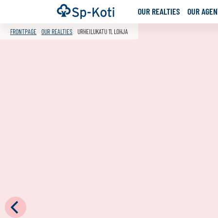
Go
Frontpage
OUR REALTIES
OUR AGENT
to
content
FRONTPAGE
OUR REALTIES
URHEILUKATU 11, LOHJA