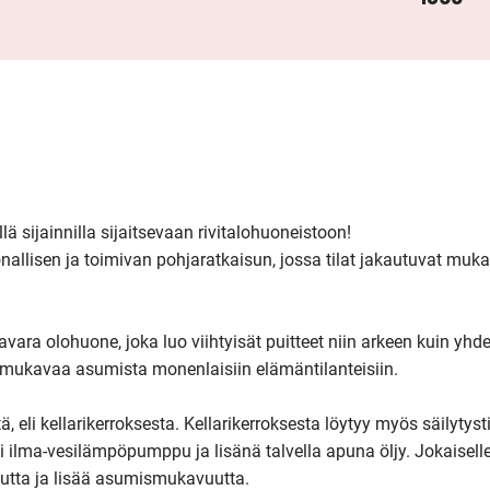
 sijainnilla sijaitsevaan rivitalohuoneistoon!

allisen ja toimivan pohjaratkaisun, jossa tilat jakautuvat mukava
ara olohuone, joka luo viihtyisät puitteet niin arkeen kuin yhde
 mukavaa asumista monenlaisiin elämäntilanteisiin. 

 eli kellarikerroksesta. Kellarikerroksesta löytyy myös säilytysti
 ilma-vesilämpöpumppu ja lisänä talvella apuna öljy. Jokaiselle
utta ja lisää asumismukavuutta.
