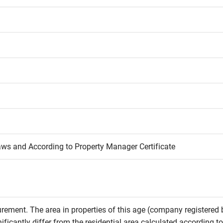
aws and According to Property Manager Certificate
rement. The area in properties of this age (company registered b
icantly differ from the residential area calculated according to 