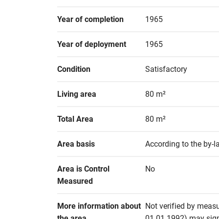
Year of completion
1965
Year of deployment
1965
Condition
Satisfactory
Living area
80 m²
Total Area
80 m²
Area basis
According to the by-l
Area is Control 
No
Measured
More information about 
Not verified by measu
the area
01.01.1992) may signif