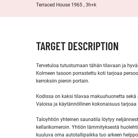
Terraced House 1965 , 3h+k
TARGET DESCRIPTION
Tervetuloa tutustumaan tähän tilavaan ja hyvällä
Kolmeen tasoon porrastettu koti tarjoaa persoon
kerroksiin pienin portain. 

Kodissa on kaksi tilavaa makuuhuonetta sekä av
Valoisa ja käytännöllinen kokonaisuus tarjoaa
Taloyhtiön yhteinen saunatila löytyy neljännestä,
kellarikomeroin. Yhtiön lämmityksestä huolehtii
kuuluva oma autotallipaikka tuo arkeen helppo