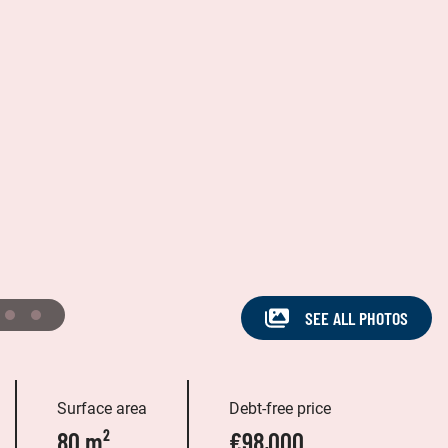
SEE ALL PHOTOS
Surface area
Debt-free price
80 m²
€98,000