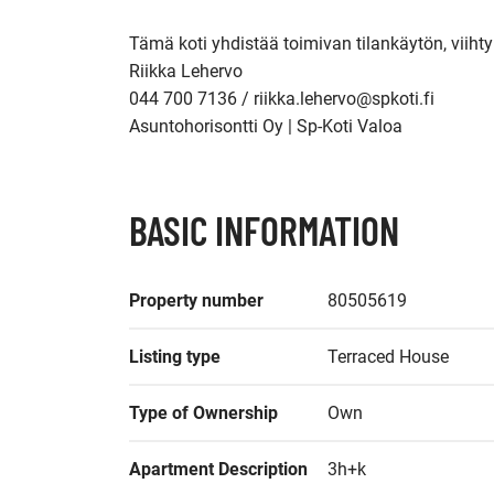
Tämä koti yhdistää toimivan tilankäytön, viiht
Riikka Lehervo

044 700 7136 / riikka.lehervo@spkoti.fi

Asuntohorisontti Oy | Sp-Koti Valoa
BASIC INFORMATION
Property number
80505619
Listing type
Terraced House
Type of Ownership
Own
Apartment Description
3h+k