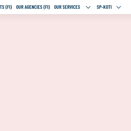
S (FI)
OUR AGENCIES (FI)
OUR SERVICES
SP-KOTI
OUR
SP-
SERVICES
KOTI
SUBPAGES
SUBPA