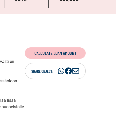
CALCULATE LOAN AMOUNT
sti eri 
Share
Share
S
SHARE OBJECT:
on
on
h
ssäoloon. 
WhatsAp
Facebook
a
r
e
laa lisää 
i
 huoneistolle 
n
e