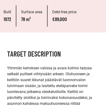
Built
Surface area
Debt-free price
1972
78 m²
€89,000
TARGET DESCRIPTION
Ylimmän kerroksen valoisa ja avara kolmio tarjoaa 
selkeät puitteet viihtyisään arkeen. Olohuoneen ja 
keittiön suuret ikkunat päästävät luonnonvalon 
tulvimaan sisään, ja lasitettu eteläparveke toimii 
luontevana jatkeena oleskelutiloille. Keittiö on 
päivitetty siistiksi ja toimivaksi kokonaisuudeksi, ja 
asunnon kahdessa makuuhuoneessa riittää 