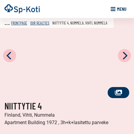
Go
Frontpage
MENU
to
content
FRONTPAGE
OUR REALTIES
NIITTYTIE 4, NUMMELA, VIHTI, NUMMELA
SEE
NIITTYTIE 4
ALL
PHOTOS
Finland, Vihti, Nummela
Apartment Building 1972 , 3h+k+lasitettu parveke