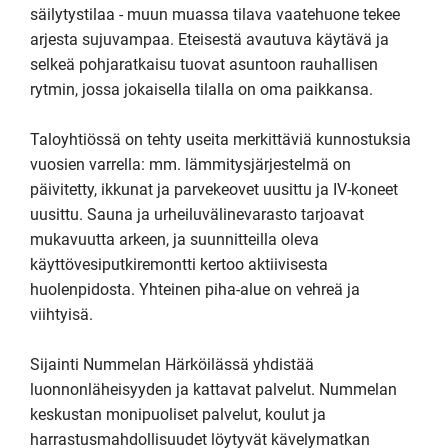
säilytystilaa - muun muassa tilava vaatehuone tekee 
arjesta sujuvampaa. Eteisestä avautuva käytävä ja 
selkeä pohjaratkaisu tuovat asuntoon rauhallisen 
rytmin, jossa jokaisella tilalla on oma paikkansa.

Taloyhtiössä on tehty useita merkittäviä kunnostuksia 
vuosien varrella: mm. lämmitysjärjestelmä on 
päivitetty, ikkunat ja parvekeovet uusittu ja IV-koneet 
uusittu. Sauna ja urheiluvälinevarasto tarjoavat 
mukavuutta arkeen, ja suunnitteilla oleva 
käyttövesiputkiremontti kertoo aktiivisesta 
huolenpidosta. Yhteinen piha-alue on vehreä ja 
viihtyisä.

Sijainti Nummelan Härköilässä yhdistää 
luonnonläheisyyden ja kattavat palvelut. Nummelan 
keskustan monipuoliset palvelut, koulut ja 
harrastusmahdollisuudet löytyvät kävelymatkan 