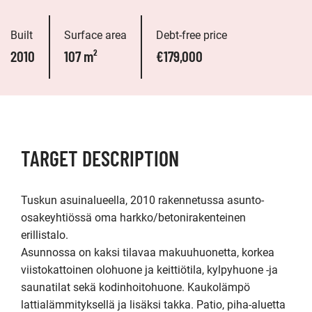
Built
Surface area
Debt-free price
2010
107 m²
€179,000
TARGET DESCRIPTION
Tuskun asuinalueella, 2010 rakennetussa asunto-
osakeyhtiössä oma harkko/betonirakenteinen 
erillistalo. 

Asunnossa on kaksi tilavaa makuuhuonetta, korkea 
viistokattoinen olohuone ja keittiötila, kylpyhuone -ja 
saunatilat sekä kodinhoitohuone. Kaukolämpö 
lattialämmityksellä ja lisäksi takka. Patio, piha-aluetta 