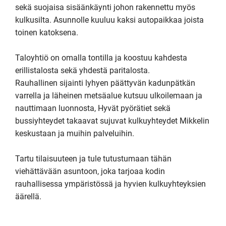
sekä suojaisa sisäänkäynti johon rakennettu myös 
kulkusilta. Asunnolle kuuluu kaksi autopaikkaa joista 
toinen katoksena.

Taloyhtiö on omalla tontilla ja koostuu kahdesta 
erillistalosta sekä yhdestä paritalosta.  

Rauhallinen sijainti lyhyen päättyvän kadunpätkän 
varrella ja läheinen metsäalue kutsuu ulkoilemaan ja 
nauttimaan luonnosta, Hyvät pyörätiet sekä 
bussiyhteydet takaavat sujuvat kulkuyhteydet Mikkelin 
keskustaan ja muihin palveluihin.

Tartu tilaisuuteen ja tule tutustumaan tähän 
viehättävään asuntoon, joka tarjoaa kodin 
rauhallisessa ympäristössä ja hyvien kulkuyhteyksien 
äärellä.