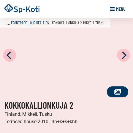
Go
Frontpage
MENU
to
content
FRONTPAGE
OUR REALTIES
KOKKOKALLIONKUJA 2, MIKKELI, TUSKU
SEE
KOKKOKALLIONKUJA 2
ALL
PHOTOS
Finland, Mikkeli, Tusku
Terraced house 2010 , 3h+k+s+khh