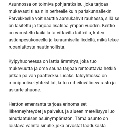
Asunnossa on toimiva pohjaratkaisu, joka tarjoaa 
mukavasti tilaa niin perheelle kuin pariskunnallekin. 
Parvekkeella voit nauttia aamukahvit rauhassa, sillä se 
on lasitettu ja tarjoaa lisätilaa ympäri vuoden. Keittiö 
on varusteltu kaikilla tarvittavilla laitteilla, kuten 
astianpesukoneella ja keraamisella liedellä, mikä tekee 
ruoanlaitosta nautinnollista.

Kylpyhuoneessa on lattialämmitys, joka tuo 
mukavuutta ja oma sauna tarjoaa rentouttavia hetkiä 
pitkän päivän päätteeksi. Lisäksi taloyhtiössä on 
monipuoliset yhteistilat, kuten urheiluvälinevarasto ja 
askarteluhuone.

Herttoniemenranta tarjoaa erinomaiset 
liikenneyhteydet ja palvelut, ja alueen merellisyys luo 
ainutlaatuisen asuinympäristön. Tämä asunto on 
loistava valinta sinulle, joka arvostat laadukasta 