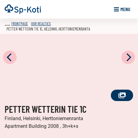
Go
Frontpage
MENU
to
content
FRONTPAGE
OUR REALTIES
PETTER WETTERIN TIE 1C, HELSINKI, HERTTONIEMENRANTA
SEE
PETTER WETTERIN TIE 1C
ALL
PHOTOS
Finland, Helsinki, Herttoniemenranta
Apartment Building 2008 , 3h+k+s