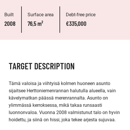
Built
Surface area
Debt-free price
2008
76,5 m²
€335,000
TARGET DESCRIPTION
Tämä valoisa ja viihtyisä kolmen huoneen asunto 
sijaitsee Herttoniemenrannan halutulla alueella, vain 
kävelymatkan päässä merenrannalta. Asunto on 
ylimmässä kerroksessa, mikä takaa runsaasti 
luonnonvaloa. Vuonna 2008 valmistunut talo on hyvin 
hoidettu, ja siinä on hissi, joka tekee arjesta sujuvaa.
