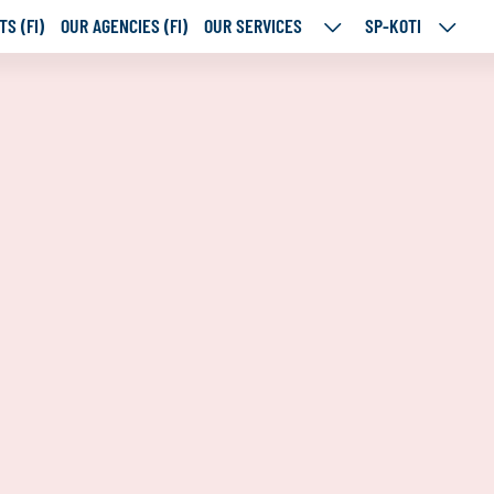
S (FI)
OUR AGENCIES (FI)
OUR SERVICES
SP-KOTI
OUR
SP-
SERVICES
KOTI
SUBPAGES
SUBPA