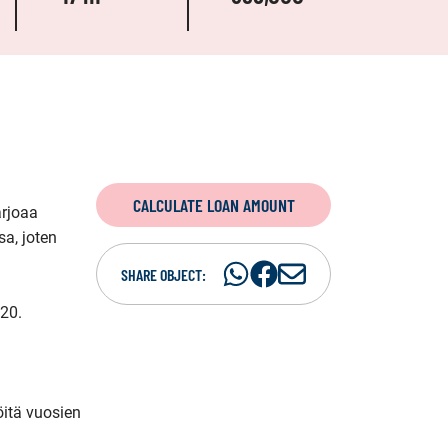
CALCULATE LOAN AMOUNT
rjoaa 
, joten 
Share
Share
S
SHARE OBJECT:
on
on
h
20. 
WhatsAp
Facebook
a
r
e
i
itä vuosien 
n
e