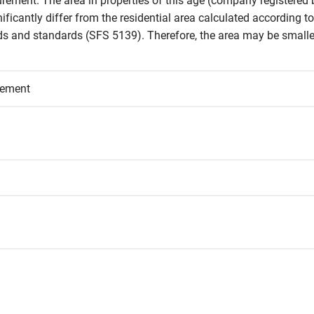
rement. The area in properties of this age (company registered b
icantly differ from the residential area calculated according to 
and standards (SFS 5139). Therefore, the area may be smaller 
eement