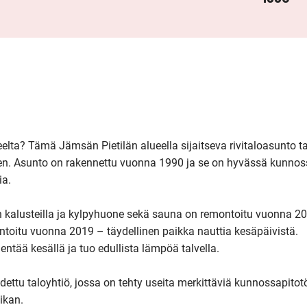
elta? Tämä Jämsän Pietilän alueella sijaitseva rivitaloasunto ta
. Asunto on rakennettu vuonna 1990 ja se on hyvässä kunnossa
a.

n kalusteilla ja kylpyhuone sekä sauna on remontoitu vuonna 20
oitu vuonna 2019 – täydellinen paikka nauttia kesäpäivistä. 
tää kesällä ja tuo edullista lämpöä talvella.

tu taloyhtiö, jossa on tehty useita merkittäviä kunnossapitotö
kan.
