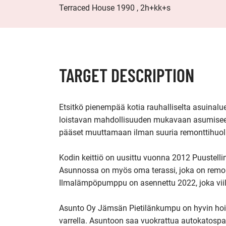
Terraced House 1990 , 2h+kk+s
TARGET DESCRIPTION
Etsitkö pienempää kotia rauhalliselta asuinalue
loistavan mahdollisuuden mukavaan asumiseen
pääset muuttamaan ilman suuria remonttihuoli
Kodin keittiö on uusittu vuonna 2012 Puustelli
Asunnossa on myös oma terassi, joka on remont
Ilmalämpöpumppu on asennettu 2022, joka viilen
Asunto Oy Jämsän Pietilänkumpu on hyvin hoidet
varrella. Asuntoon saa vuokrattua autokatospai