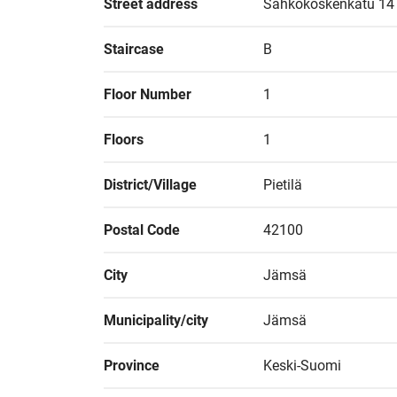
Street address
Sähkökoskenkatu 14
Staircase
B
Floor Number
1
Floors
1
District/Village
Pietilä
Postal Code
42100
City
Jämsä
Municipality/city
Jämsä
Province
Keski-Suomi