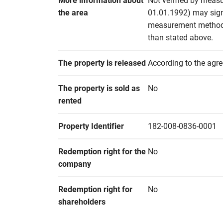
More information about 
Not verified by measu
the area
01.01.1992) may signif
measurement methods 
than stated above.
The property is released
According to the agr
The property is sold as 
No
rented
Property Identifier
182-008-0836-0001
Redemption right for the 
No
company
Redemption right for 
No
shareholders