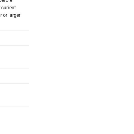
efore 
current 
or larger 