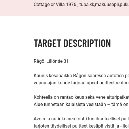
Cottage or Villa 1976 , tupa,kk,makuusopii,pu
TARGET DESCRIPTION
Rågö, Lillöntie 31

Kaunis kesäpaikka Rågön saaressa autotien pä
vapaa-ajan kohde tarjoaa upeat puitteet rentou
Kohteella on rantaoikeus sekä venelaituripaikat
Alue tunnetaan kalaisista vesistään – tämä on 
Avoin ja aurinkoinen tontti luo ihanteelliset pui
tarjoten täydelliset puitteet kesäpäivistä ja -i