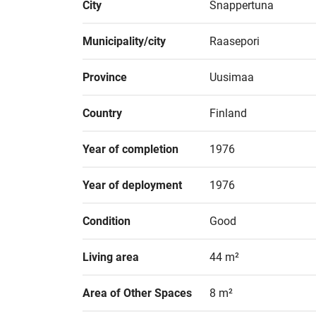
City
Snappertuna
Municipality/city
Raasepori
Province
Uusimaa
Country
Finland
Year of completion
1976
Year of deployment
1976
Condition
Good
Living area
44 m²
Area of Other Spaces
8 m²