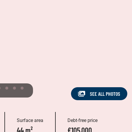
SEE ALL PHOTOS
Surface area
Debt-free price
44 m²
€105,000