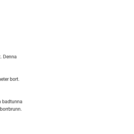
m
a
i
l
. Denna 
ter bort. 
n badtunna 
borrbrunn.
