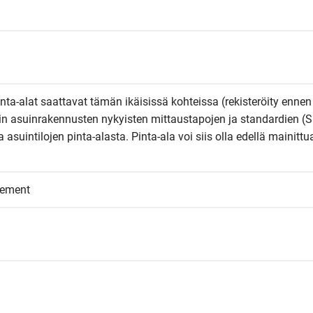
Pinta-alat saattavat tämän ikäisissä kohteissa (rekisteröity ennen
kin asuinrakennusten nykyisten mittaustapojen ja standardien (S
suintilojen pinta-alasta. Pinta-ala voi siis olla edellä mainittua
eement