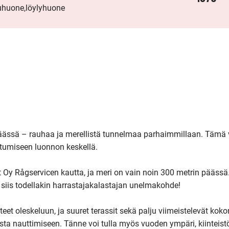
kuhuone,löylyhuone
ässä – rauhaa ja merellistä tunnelmaa parhaimmillaan. Tämä vi
tumiseen luonnon keskellä.

 Oy Rågservicen kautta, ja meri on vain noin 300 metrin päässä.
siis todellakin harrastajakalastajan unelmakohde!

tteet oleskeluun, ja suuret terassit sekä palju viimeistelevät kok
lloista nauttimiseen. Tänne voi tulla myös vuoden ympäri, kiinteist