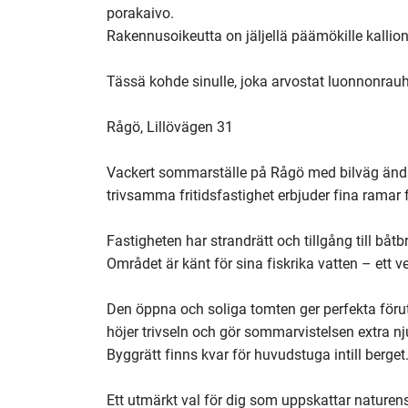
porakaivo.

Rakennusoikeutta on jäljellä päämökille kallion
Tässä kohde sinulle, joka arvostat luonnonrauha
Rågö, Lillövägen 31

Vackert sommarställe på Rågö med bilväg ända
trivsamma fritidsfastighet erbjuder fina ramar f
Fastigheten har strandrätt och tillgång till båt
Området är känt för sina fiskrika vatten – ett v
Den öppna och soliga tomten ger perfekta förut
höjer trivseln och gör sommarvistelsen extra nju
Byggrätt finns kvar för huvudstuga intill berget.
Ett utmärkt val för dig som uppskattar naturens 