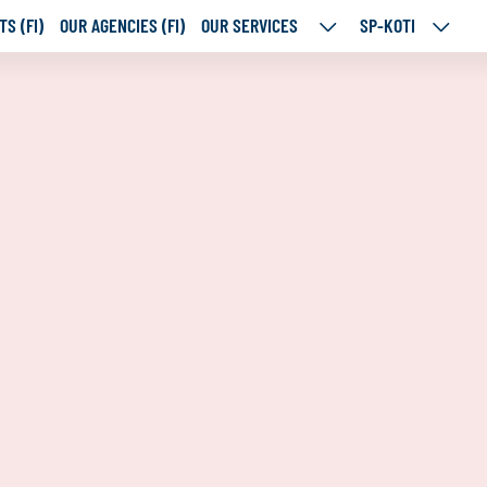
S (FI)
OUR AGENCIES (FI)
OUR SERVICES
SP-KOTI
OUR
SP-
SERVICES
KOTI
SUBPAGES
SUBPA