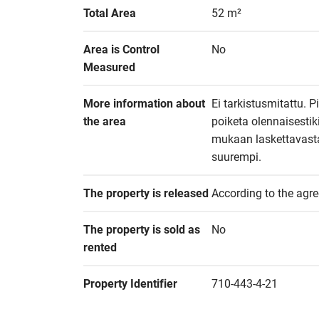
Total Area
52 m²
Area is Control 
No
Measured
More information about 
Ei tarkistusmitattu. 
the area
poiketa olennaisesti
mukaan laskettavasta a
suurempi.
The property is released
According to the agr
The property is sold as 
No
rented
Property Identifier
710-443-4-21