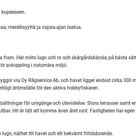
 kupeeseen.

a, merellisyyttä ja vapaa-ajan laatua.

 fram. Här möts lugn och ro och skärgårdskänsla på bästa sätt
ör avkoppling i naturnära miljö.

bryggor via Oy Rågservice Ab, och havet ligger endast cirka 300 me
erkligt drömställe för den aktiva hobbyfiskaren.

sättningar för umgänge och utevistelse. Stora terrasser samt e
tbar. Hit är lätt att komma även året runt. Fastigheten har egen 


lugn, närhet till havet och ett bekvämt fritidsboende.