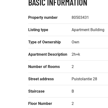
BASIC INFORMATION
Property number
80503431
Listing type
Apartment Building
Type of Ownership
Own
Apartment Description
2h+k
Number of Rooms
2
Street address
Puistolantie 28
Staircase
B
Floor Number
2