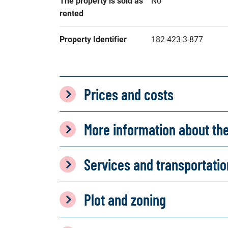
The property is sold as 
No
rented
Property Identifier
182-423-3-877
Prices and costs
More information about th
Services and transportati
Plot and zoning