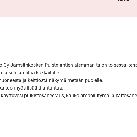
o Oy Jämsänkosken Puistolantien alemman talon toisessa kerro
 silti jää tilaa kokkailulle.

oneesta ja keittiöstä näkymä metsän puolelle.

ka tuo myös lisää tilantuntua.

 käyttövesi-putkistosaneeraus, kaukolämpöliittymä ja kattosanee