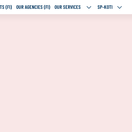
S (FI)
OUR AGENCIES (FI)
OUR SERVICES
SP-KOTI
OUR
SP-
SERVICES
KOTI
SUBPAGES
SUBPA