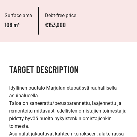
Surface area
Debt-free price
106 m²
€153,000
TARGET DESCRIPTION
Idyllinen puutalo Marjalan etupäässä rauhallisella 
asuinalueella.

Taloa on saneerattu/perusparannettu, laajennettu ja 
remontoitu mittavasti edellisten omistajien toimesta ja 
pidetty hyvää huolta nykyistenkin omistajienkin 
toimesta. 

Asuintilat jakautuvat kahteen kerrokseen, alakerrassa 