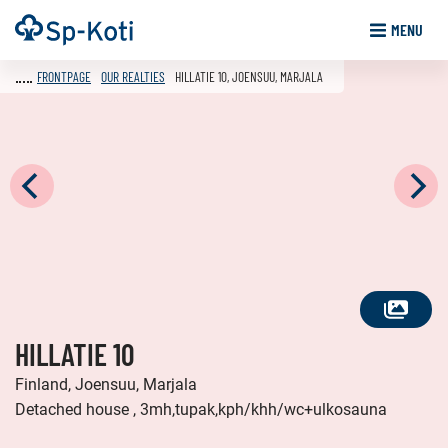
Go
Frontpage
MENU
to
content
FRONTPAGE
OUR REALTIES
HILLATIE 10, JOENSUU, MARJALA
SEE
HILLATIE 10
ALL
PHOTOS
Finland, Joensuu, Marjala
Detached house , 3mh,tupak,kph/khh/wc+ulkosauna