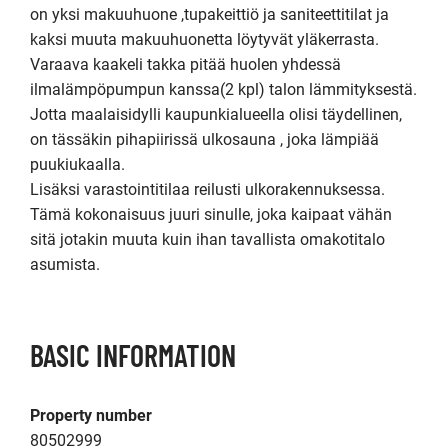
on yksi makuuhuone ,tupakeittiö ja saniteettitilat ja  
kaksi muuta makuuhuonetta löytyvät yläkerrasta. 

Varaava kaakeli takka pitää huolen yhdessä 
ilmalämpöpumpun kanssa(2 kpl) talon lämmityksestä.

Jotta maalaisidylli kaupunkialueella olisi täydellinen, 
on tässäkin pihapiirissä ulkosauna , joka lämpiää 
puukiukaalla.

Lisäksi varastointitilaa reilusti ulkorakennuksessa. 
Tämä kokonaisuus juuri sinulle, joka kaipaat vähän 
sitä jotakin muuta kuin ihan tavallista omakotitalo 
asumista.
BASIC INFORMATION
Property number
80502999