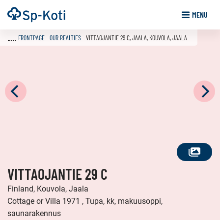
Go
Frontpage
MENU
to
content
FRONTPAGE
OUR REALTIES
VITTAOJANTIE 29 C, JAALA, KOUVOLA, JAALA
SEE
VITTAOJANTIE 29 C
ALL
PHOTOS
Finland, Kouvola, Jaala
Cottage or Villa 1971 , Tupa, kk, makuusoppi,
saunarakennus