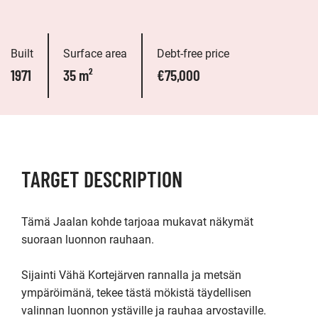
Built
Surface area
Debt-free price
1971
35 m²
€75,000
TARGET DESCRIPTION
Tämä Jaalan kohde tarjoaa mukavat näkymät 
suoraan luonnon rauhaan. 

Sijainti Vähä Kortejärven rannalla ja metsän 
ympäröimänä, tekee tästä mökistä täydellisen 
valinnan luonnon ystäville ja rauhaa arvostaville. 