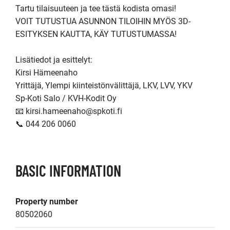
Tartu tilaisuuteen ja tee tästä kodista omasi!

VOIT TUTUSTUA ASUNNON TILOIHIN MYÖS 3D-
ESITYKSEN KAUTTA, KÄY TUTUSTUMASSA! 

Lisätiedot ja esittelyt:

Kirsi Hämeenaho

Yrittäjä, Ylempi kiinteistönvälittäjä, LKV, LVV, YKV

Sp-Koti Salo / KVH-Kodit Oy

📧 kirsi.hameenaho@spkoti.fi

📞 044 206 0060
BASIC INFORMATION
Property number
80502060