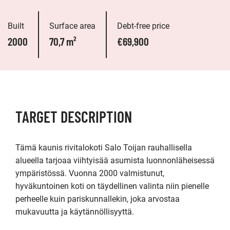
Built
Surface area
Debt-free price
2000
70,7 m²
€69,900
TARGET DESCRIPTION
Tämä kaunis rivitalokoti Salo Toijan rauhallisella 
alueella tarjoaa viihtyisää asumista luonnonläheisessä 
ympäristössä. Vuonna 2000 valmistunut, 
hyväkuntoinen koti on täydellinen valinta niin pienelle 
perheelle kuin pariskunnallekin, joka arvostaa 
mukavuutta ja käytännöllisyyttä.
