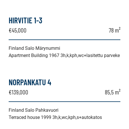
HIRVITIE 1-3
€45,000
78 m²
Finland Salo Märynummi
Apartment Building 1967 3h,k,kph,wc+lasitettu parveke
NORPANKATU 4
€139,000
85,5 m²
Finland Salo Pahkavuori
Terraced house 1999 3h,k,wc,kph,s+autokatos