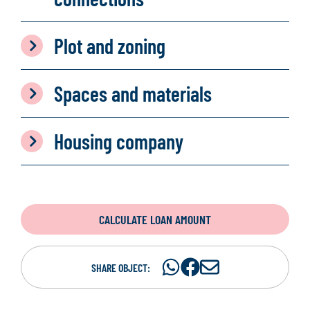
Plot and zoning
Spaces and materials
Housing company
CALCULATE LOAN AMOUNT
Share
Share
S
SHARE OBJECT:
on
on
h
WhatsAp
Facebook
a