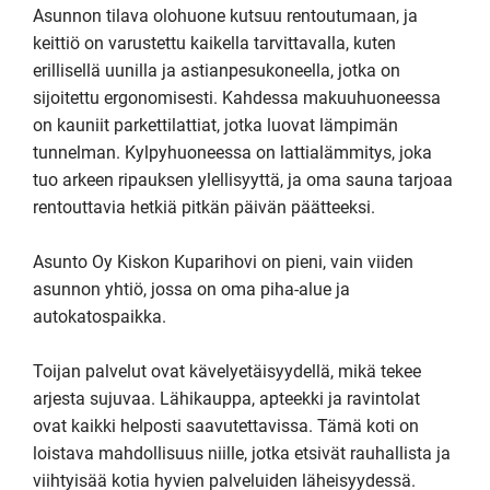
Asunnon tilava olohuone kutsuu rentoutumaan, ja 
keittiö on varustettu kaikella tarvittavalla, kuten 
erillisellä uunilla ja astianpesukoneella, jotka on 
sijoitettu ergonomisesti. Kahdessa makuuhuoneessa 
on kauniit parkettilattiat, jotka luovat lämpimän 
tunnelman. Kylpyhuoneessa on lattialämmitys, joka 
tuo arkeen ripauksen ylellisyyttä, ja oma sauna tarjoaa 
rentouttavia hetkiä pitkän päivän päätteeksi.

Asunto Oy Kiskon Kuparihovi on pieni, vain viiden 
asunnon yhtiö, jossa on oma piha-alue ja 
autokatospaikka. 

Toijan palvelut ovat kävelyetäisyydellä, mikä tekee 
arjesta sujuvaa. Lähikauppa, apteekki ja ravintolat 
ovat kaikki helposti saavutettavissa. Tämä koti on 
loistava mahdollisuus niille, jotka etsivät rauhallista ja 
viihtyisää kotia hyvien palveluiden läheisyydessä. 