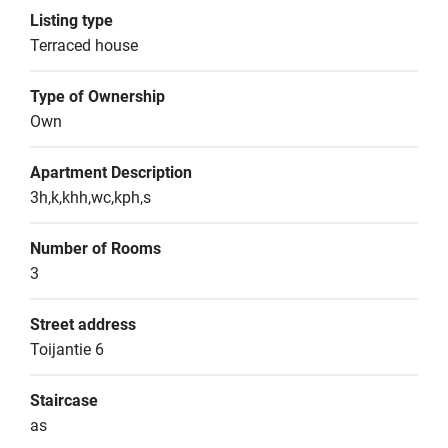
Listing type
Terraced house
Type of Ownership
Own
Apartment Description
3h,k,khh,wc,kph,s
Number of Rooms
3
Street address
Toijantie 6
Staircase
as