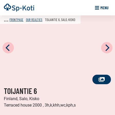
Go
Frontpage
MENU
to
content
FRONTPAGE
OUR REALTIES
TOIJANTIE 6, SALO, KISKO
SEE
TOIJANTIE 6
ALL
PHOTOS
Finland, Salo, Kisko
Terraced house 2000 , 3h,k,khh,wc,kph,s