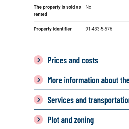
The property is sold as 
No
rented
Property Identifier
91-433-5-576
Prices and costs
More information about th
Services and transportati
Plot and zoning