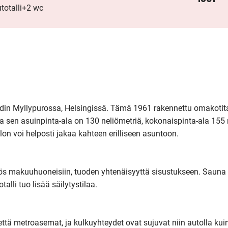
otalli+2 wc
kodin Myllypurossa, Helsingissä. Tämä 1961 rakennettu omakotital
ja sen asuinpinta-ala on 130 neliömetriä, kokonaispinta-ala 155 n
alon voi helposti jakaa kahteen erilliseen asuntoon.



yös makuuhuoneisiin, tuoden yhtenäisyyttä sisustukseen. Sauna t
talli tuo lisää säilytystilaa.

että metroasemat, ja kulkuyhteydet ovat sujuvat niin autolla kuin