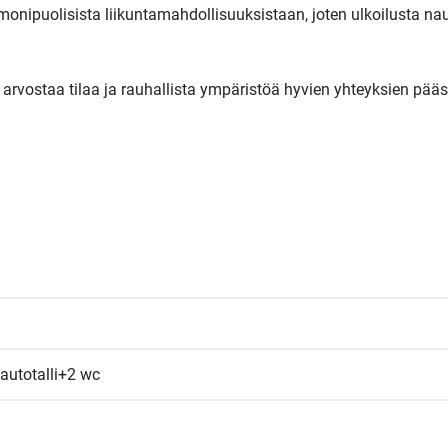
onipuolisista liikuntamahdollisuuksistaan, joten ulkoilusta naut
 arvostaa tilaa ja rauhallista ympäristöä hyvien yhteyksien pääss
utotalli+2 wc