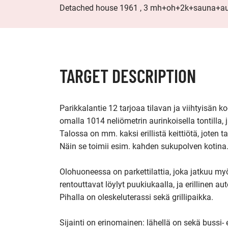
Detached house 1961 , 3 mh+oh+2k+sauna+aut
TARGET DESCRIPTION
Parikkalantie 12 tarjoaa tilavan ja viihtyisän 
omalla 1014 neliömetrin aurinkoisella tontilla, 
Talossa on mm. kaksi erillistä keittiötä, joten t
Näin se toimii esim. kahden sukupolven kotina.
Olohuoneessa on parkettilattia, joka jatkuu m
rentouttavat löylyt puukiukaalla, ja erillinen auto
Pihalla on oleskeluterassi sekä grillipaikka.

Sijainti on erinomainen: lähellä on sekä bussi- 