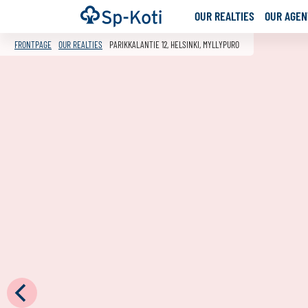
Go
Frontpage
OUR REALTIES
OUR AGENT
to
content
FRONTPAGE
OUR REALTIES
PARIKKALANTIE 12, HELSINKI, MYLLYPURO