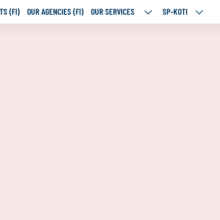
S (FI)
OUR AGENCIES (FI)
OUR SERVICES
SP-KOTI
OUR
SP-
SERVICES
KOTI
SUBPAGES
SUBPA