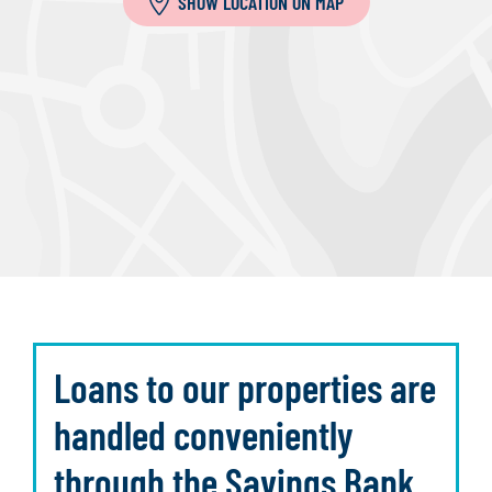
SHOW LOCATION ON MAP
Loans to our properties are
handled conveniently
through the Savings Bank