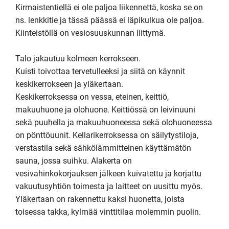
Kirmaistentiellä ei ole paljoa liikennettä, koska se on 
ns. lenkkitie ja tässä päässä ei läpikulkua ole paljoa. 
Kiinteistöllä on vesiosuuskunnan liittymä.

Talo jakautuu kolmeen kerrokseen.

Kuisti toivottaa tervetulleeksi ja siitä on käynnit 
keskikerrokseen ja yläkertaan.

Keskikerroksessa on vessa, eteinen, keittiö, 
makuuhuone ja olohuone. Keittiössä on leivinuuni 
sekä puuhella ja makuuhuoneessa sekä olohuoneessa 
on pönttöuunit. Kellarikerroksessa on säilytystiloja, 
verstastila sekä sähkölämmitteinen käyttämätön 
sauna, jossa suihku. Alakerta on 
vesivahinkokorjauksen jälkeen kuivatettu ja korjattu 
vakuutusyhtiön toimesta ja laitteet on uusittu myös.

Yläkertaan on rakennettu kaksi huonetta, joista 
toisessa takka, kylmää vinttitilaa molemmin puolin.
