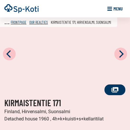
Go
Frontpage
MENU
to
content
FRONTPAGE
OUR REALTIES
KIRMAISTENTIE 171, HIRVENSALMI, SUONSALMI
SEE
KIRMAISTENTIE 171
ALL
PHOTOS
Finland, Hirvensalmi, Suonsalmi
Detached house 1960 , 4h+k+kuisti+s+kellaritilat