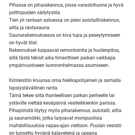
Pihassa on piharakennus, jossa varastohuone ja hyvä 
polttopuiden säilytystila.

Tien yli rantaan astuessa on pieni autotallirakennus, 
aitta ja rantasauna.

Saunarakennuksessa on kiva tupa ja peseytymiseen 
on hyvät tilat. 

Rakennukset kaipaavat remontointia ja huolenpitoa, 
sillä tästä tekisit aika timanttisen paikan vaikkapa 
ympärivuotiseen luonnonhelmassa asumiseen.

Kiinteistön kruunaa oma hiekkapohjainen ja samalla 
lapsiystävällinen ranta.

Tämä tekee siitä ihanteellisen paikan perheelle tai 
ystäville viettää kesäpäiviä vesileikkienkin parissa. 
Pihapiiristä löytyy myös piharakennus, autotalli, aitta 
ja saunamökki, jotka tarjoavat monipuolisia 
mahdollisuuksia vapaa-ajan viettoon. Puulan vesistö 
on tunnettu hyvänä kalavetenä ja upeana 