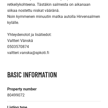
retkeilykohteena. Tästäkin salmesta on aikanaan 
siikaa nostettu niskat vääränä.

Noin kymmenen minuutin matka autolla Hirvensalmen 
kylälle.

Yhteydenotot ja lisätiedot:

Valtteri Vänskä

0503570874

valtteri.vanska@spkoti.fi
BASIC INFORMATION
Property number
80499072
Listing type