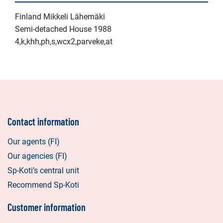
Finland Mikkeli Lähemäki
Semi-detached House 1988
4,k,khh,ph,s,wcx2,parveke,at
Contact information
Our agents (FI)
Our agencies (FI)
Sp-Koti’s central unit
Recommend Sp-Koti
Customer information