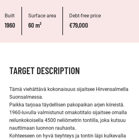
Built
Surface area
Debt-free price
1960
60 m²
€79,000
TARGET DESCRIPTION
Tämä viehättävä kokonaisuus sijaitsee Hirvensalmella 
Suonsalmessa.

Paikka tarjoaa täydellisen pakopaikan arjen kiireistä. 
1960-luvulla valmistunut omakotitalo sijaitsee omalla 
reilunkokoisella 4500 neliömetrin tontilla, joka kutsuu 
nauttimaan luonnon rauhasta. 

Kohteeseen on hyvä tieyhteys ja tontin läpi kulkevalla 