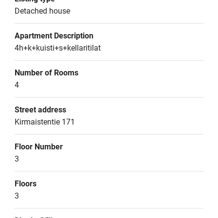
Detached house
Apartment Description
4h+k+kuisti+s+kellaritilat
Number of Rooms
4
Street address
Kirmaistentie 171
Floor Number
3
Floors
3