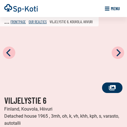
Go
Frontpage
MENU
to
content
FRONTPAGE
OUR REALTIES
VILJELYSTIE 6, KOUVOLA, HIIVURI
SEE
VILJELYSTIE 6
ALL
PHOTOS
Finland, Kouvola, Hiivuri
Detached house 1965 , 3mh, oh, k, vh, khh, kph, s, varasto,
autotalli