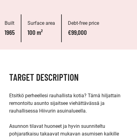
Built
Surface area
Debt-free price
1965
100 m²
€99,000
TARGET DESCRIPTION
Etsitkö perheellesi rauhallista kotia? Tämä hiljattain 
remontoitu asunto sijaitsee viehättävässä ja 
rauhallisessa Hiivurin asuinalueella.

Asunnon tilavat huoneet ja hyvin suunniteltu 
pohjaratkaisu takaavat mukavan asumisen kaikille 