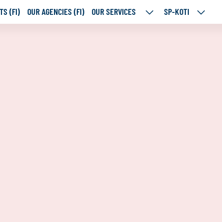
S (FI)
OUR AGENCIES (FI)
OUR SERVICES
SP-KOTI
OUR
SP-
SERVICES
KOTI
SUBPAGES
SUBPA