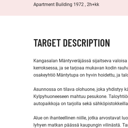
Apartment Building 1972 , 2h+kk
TARGET DESCRIPTION
Kangasalan Mäntyveräjässä sijaitseva valoisa 
kerroksessa, ja se tarjoaa mukavan kodin rauha
osakeyhtiö Mäntytupa on hyvin hoidettu, ja talo
Asunnossa on tilava olohuone, joka yhdistyy kä
Kylpyhuoneeseen mahtuu pesukone. Taloyhtiön s
autopaikkoja on tarjolla sekä sähköpistokkeilla
Alue on ihanteellinen niille, jotka arvostavat lu
lyhyen matkan päässä kaupungin vilinästä. Tartu