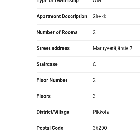
Type of Ownership
Own
Apartment Description
2h+kk
Number of Rooms
2
Street address
Mäntyveräjäntie 7
Staircase
C
Floor Number
2
Floors
3
District/Village
Pikkola
Postal Code
36200