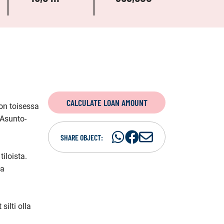
CALCULATE LOAN AMOUNT
n toisessa 
 Asunto-
Share
Share
S
SHARE OBJECT:
on
on
h
loista. 
WhatsAp
Facebook
a
a 
r
e
i
ilti olla 
n
e