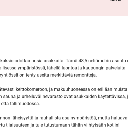
kaksio odottaa uusia asukkaita. Tämä 48,5 neliömetrin asunto o
llisessa ympäristössä, lähellä luontoa ja kaupungin palveluita.
yhtiössä on tehty useita merkittäviä remontteja.

tevästi keittokomeroon, ja makuuhuoneessa on erillään muista ti
auna ja urheiluvälinevarasto ovat asukkaiden käytettävissä, j
 että tallimuodossa.

onnon läheisyyttä ja rauhallista asuinympäristöä, mutta haluavat s
 tilaisuuteen ja tule tutustumaan tähän viihtyisään kotiin!
