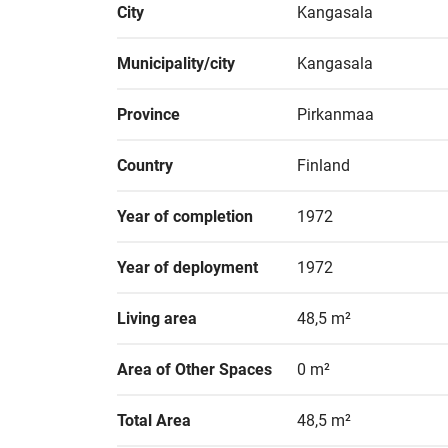
City
Kangasala
Municipality/city
Kangasala
Province
Pirkanmaa
Country
Finland
Year of completion
1972
Year of deployment
1972
Living area
48,5 m²
Area of Other Spaces
0 m²
Total Area
48,5 m²