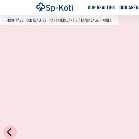
Go
Frontpage
OUR REALTIES
OUR AGENT
to
content
FRONTPAGE
OUR REALTIES
MÄNTYVERÄJÄNTIE 7, KANGASALA, PIKKOLA