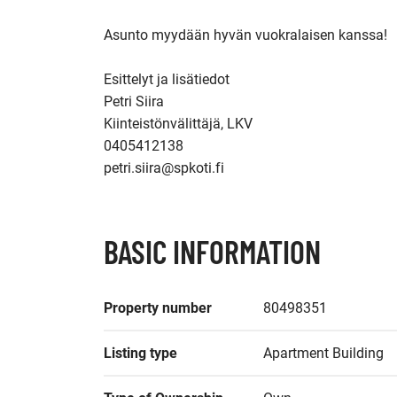
Asunto myydään hyvän vuokralaisen kanssa!

Esittelyt ja lisätiedot

Petri Siira

Kiinteistönvälittäjä, LKV

0405412138

petri.siira@spkoti.fi
BASIC INFORMATION
Property number
80498351
Listing type
Apartment Building