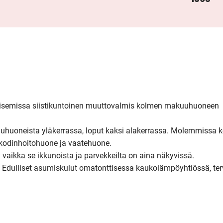
aisemissa siistikuntoinen muuttovalmis kolmen makuuhuoneen 
uuhuoneista yläkerrassa, loput kaksi alakerrassa. Molemmissa ke
 kodinhoitohuone ja vaatehuone. 

 vaikka se ikkunoista ja parvekkeilta on aina näkyvissä.

. Edulliset asumiskulut omatonttisessa kaukolämpöyhtiössä, terv