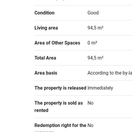
Condition
Good
Living area
94,5 m²
Area of Other Spaces
0 m²
Total Area
94,5 m²
Area basis
According to the by-
The property is released
Immediately
The property is sold as 
No
rented
Redemption right for the 
No