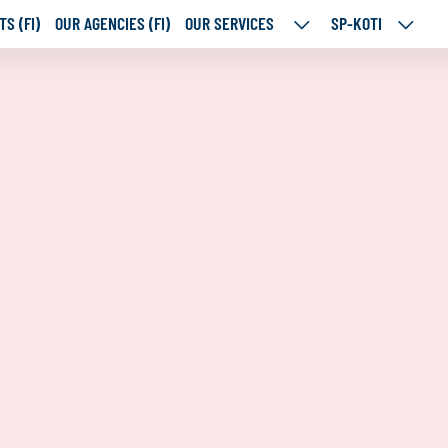
S (FI)
OUR AGENCIES (FI)
OUR SERVICES
SP-KOTI
OUR
SP-
SERVICES
KOTI
SUBPAGES
SUBPA