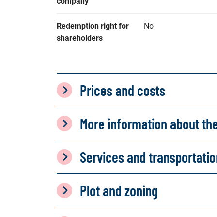
company
Redemption right for 
No
shareholders
Prices and costs
More information about th
Services and transportati
Plot and zoning