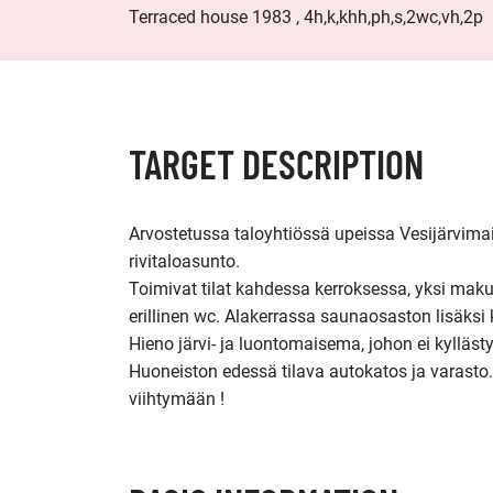
Terraced house 1983 , 4h,k,khh,ph,s,2wc,vh,2p
TARGET DESCRIPTION
Arvostetussa taloyhtiössä upeissa Vesijärvim
rivitaloasunto.

Toimivat tilat kahdessa kerroksessa, yksi mak
erillinen wc. Alakerrassa saunaosaston lisäksi
Hieno järvi- ja luontomaisema, johon ei kyllästy
Huoneiston edessä tilava autokatos ja varasto
viihtymään !