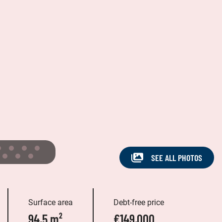
SEE ALL PHOTOS
Surface area
Debt-free price
94,5 m²
€149,000