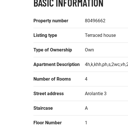
BASIC INFORMATION
Property number
80496662
Listing type
Terraced house
Type of Ownership
Own
Apartment Description
4h,k,khh,ph,s,2wc,vh,
Number of Rooms
4
Street address
Arolantie 3
Staircase
A
Floor Number
1