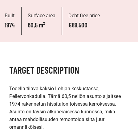
Built
Surface area
Debt-free price
1974
60,5 m²
€89,500
TARGET DESCRIPTION
Todella tilava kaksio Lohjan keskustassa, 
Pellervonkadulla. Tämä 60,5 neliön asunto sijaitsee 
1974 rakennetun hissitalon toisessa kerroksessa. 
Asunto on täysin alkuperäisessä kunnossa, mikä 
antaa mahdollisuuden remontoida siitä juuri 
omannäköisesi.
