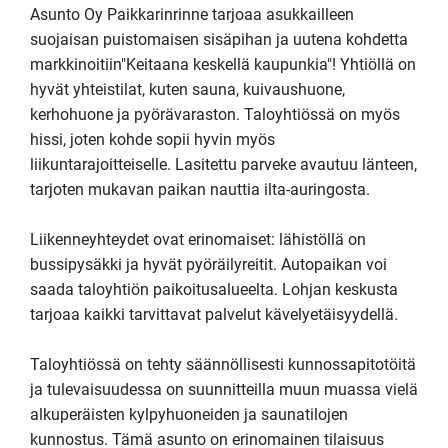
Asunto Oy Paikkarinrinne tarjoaa asukkailleen 
suojaisan puistomaisen sisäpihan ja uutena kohdetta 
markkinoitiin"Keitaana keskellä kaupunkia"! Yhtiöllä on 
hyvät yhteistilat, kuten sauna, kuivaushuone, 
kerhohuone ja pyörävaraston. Taloyhtiössä on myös 
hissi, joten kohde sopii hyvin myös 
liikuntarajoitteiselle. Lasitettu parveke avautuu länteen, 
tarjoten mukavan paikan nauttia ilta-auringosta.

Liikenneyhteydet ovat erinomaiset: lähistöllä on 
bussipysäkki ja hyvät pyöräilyreitit. Autopaikan voi 
saada taloyhtiön paikoitusalueelta. Lohjan keskusta 
tarjoaa kaikki tarvittavat palvelut kävelyetäisyydellä.

Taloyhtiössä on tehty säännöllisesti kunnossapitotöitä 
ja tulevaisuudessa on suunnitteilla muun muassa vielä 
alkuperäisten kylpyhuoneiden ja saunatilojen 
kunnostus. Tämä asunto on erinomainen tilaisuus 