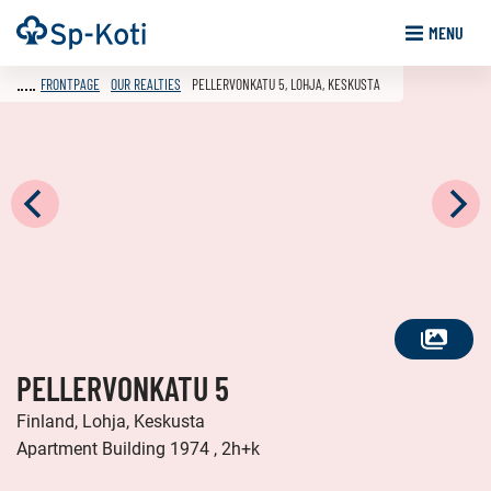
Go
Frontpage
MENU
to
content
FRONTPAGE
OUR REALTIES
PELLERVONKATU 5, LOHJA, KESKUSTA
SEE
PELLERVONKATU 5
ALL
PHOTOS
Finland, Lohja, Keskusta
Apartment Building 1974 , 2h+k