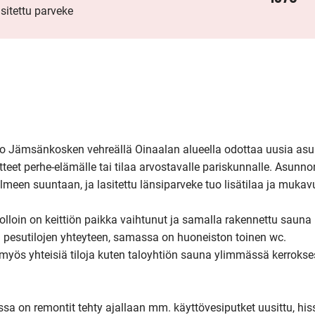
asitettu parveke
 Jämsänkosken vehreällä Oinaalan alueella odottaa uusia asu
teet perhe-elämälle tai tilaa arvostavalle pariskunnalle. Asunnon
een suuntaan, ja lasitettu länsiparveke tuo lisätilaa ja mukavu
lloin on keittiön paikka vaihtunut ja samalla rakennettu sauna k
la pesutilojen yhteyteen, samassa on huoneiston toinen wc.

n myös yhteisiä tiloja kuten taloyhtiön sauna ylimmässä kerrokses
ssa on remontit tehty ajallaan mm. käyttövesiputket uusittu, hiss