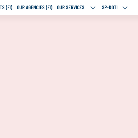
S (FI)
OUR AGENCIES (FI)
OUR SERVICES
SP-KOTI
OUR
SP-
SERVICES
KOTI
SUBPAGES
SUBPA