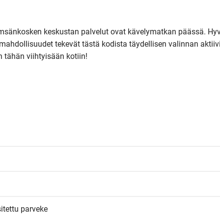
 Jämsänkosken keskustan palvelut ovat kävelymatkan päässä. Hyv
ahdollisuudet tekevät tästä kodista täydellisen valinnan aktiivis
n tähän viihtyisään kotiin!
sitettu parveke