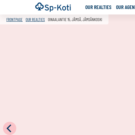
Go
Frontpage
OUR REALTIES
OUR AGENT
to
content
FRONTPAGE
OUR REALTIES
OINAALANTIE 15, JÄMSÄ, JÄMSÄNKOSKI