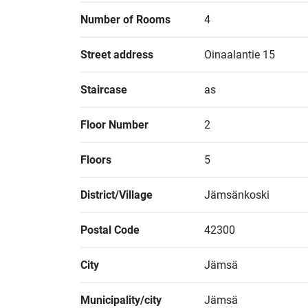
Number of Rooms
4
Street address
Oinaalantie 15
Staircase
as
Floor Number
2
Floors
5
District/Village
Jämsänkoski
Postal Code
42300
City
Jämsä
Municipality/city
Jämsä