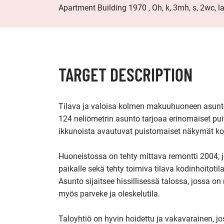
Apartment Building 1970 , Oh, k, 3mh, s, 2wc, l
TARGET DESCRIPTION
Tilava ja valoisa kolmen makuuhuoneen asunto
124 neliömetrin asunto tarjoaa erinomaiset puit
ikkunoista avautuvat puistomaiset näkymät kolm
Huoneistossa on tehty mittava remontti 2004, jo
paikalle sekä tehty toimiva tilava kodinhoitoti
Asunto sijaitsee hissillisessä talossa, jossa o
myös parveke ja oleskelutila.

Taloyhtiö on hyvin hoidettu ja vakavarainen, jo