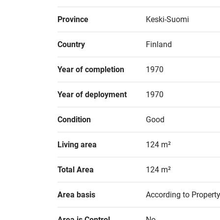
Province
Keski-Suomi
Country
Finland
Year of completion
1970
Year of deployment
1970
Condition
Good
Living area
124 m²
Total Area
124 m²
Area basis
According to Property
Area is Control 
No