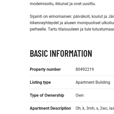
modernisoitu, ikkunat ja ovet uusittu.

Sijainti on erinomainen: päiväkoti, koulut ja
liikenneyhteydet ja alueen monipuoliset ulkoilum
perheelle. Tartu tilaisuuteen ja tule tutustumaa
BASIC INFORMATION
Property number
80492219
Listing type
Apartment Building
Type of Ownership
Own
Apartment Description
Oh, k, 3mh, s, 2wc, la