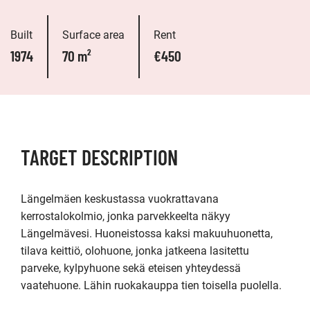
Built
Surface area
Rent
1974
70 m²
€450
TARGET DESCRIPTION
Längelmäen keskustassa vuokrattavana 
kerrostalokolmio, jonka parvekkeelta näkyy 
Längelmävesi. Huoneistossa kaksi makuuhuonetta, 
tilava keittiö, olohuone, jonka jatkeena lasitettu 
parveke, kylpyhuone sekä eteisen yhteydessä 
vaatehuone. Lähin ruokakauppa tien toisella puolella.
