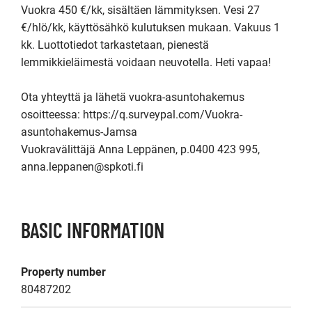
Vuokra 450 €/kk, sisältäen lämmityksen. Vesi 27 
€/hlö/kk, käyttösähkö kulutuksen mukaan. Vakuus 1 
kk. Luottotiedot tarkastetaan, pienestä 
lemmikkieläimestä voidaan neuvotella. Heti vapaa!

Ota yhteyttä ja lähetä vuokra-asuntohakemus 
osoitteessa: https://q.surveypal.com/Vuokra-
asuntohakemus-Jamsa

Vuokravälittäjä Anna Leppänen, p.0400 423 995, 
anna.leppanen@spkoti.fi
BASIC INFORMATION
Property number
80487202