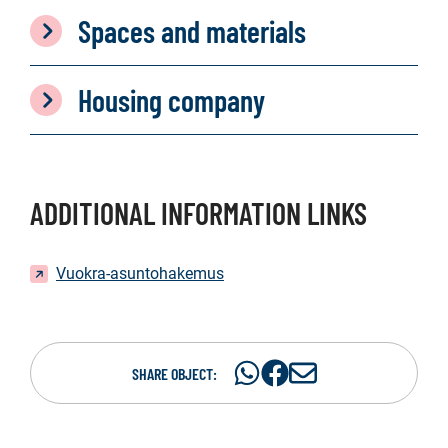
Spaces and materials
Housing company
ADDITIONAL INFORMATION LINKS
Vuokra-asuntohakemus
Share
Share
S
SHARE OBJECT:
on
on
h
WhatsAp
Facebook
a
r