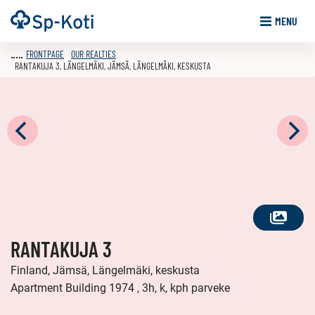
Go
Frontpage
MENU
to
content
FRONTPAGE
OUR REALTIES
RANTAKUJA 3, LÄNGELMÄKI, JÄMSÄ, LÄNGELMÄKI, KESKUSTA
SEE
RANTAKUJA 3
ALL
PHOTOS
Finland, Jämsä, Längelmäki, keskusta
Apartment Building 1974 , 3h, k, kph parveke