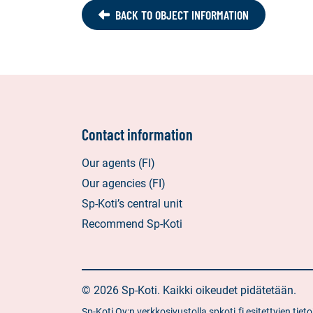
BACK TO OBJECT INFORMATION
Contact information
Our agents (FI)
Our agencies (FI)
Sp-Koti’s central unit
Recommend Sp-Koti
© 2026 Sp-Koti. Kaikki oikeudet pidätetään.
Sp-Koti Oy:n verkkosivustolla spkoti.fi esitettyjen t