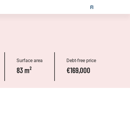
FI
SUOMI
GES
Surface area
Debt-free price
83 m²
€169,000