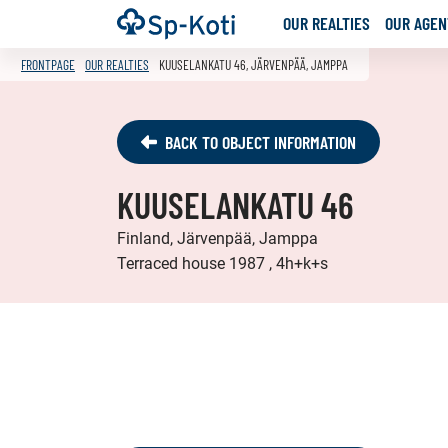
Go
Frontpage
OUR REALTIES
OUR AGENT
to
content
FRONTPAGE
OUR REALTIES
KUUSELANKATU 46, JÄRVENPÄÄ, JAMPPA
BACK TO OBJECT INFORMATION
KUUSELANKATU 46
Finland, Järvenpää, Jamppa
Terraced house 1987 , 4h+k+s