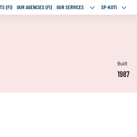
S (FI)
OUR AGENCIES (FI)
OUR SERVICES
SP-KOTI
OUR
SP-
SERVICES
KOTI
SUBPAGES
SUBPA
Built
1987