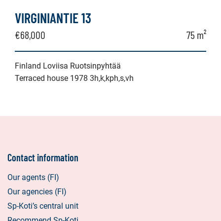
VIRGINIANTIE 13
€68,000
75 m²
Finland Loviisa Ruotsinpyhtää
Terraced house 1978 3h,k,kph,s,vh
Contact information
Our agents (FI)
Our agencies (FI)
Sp-Koti’s central unit
Recommend Sp-Koti