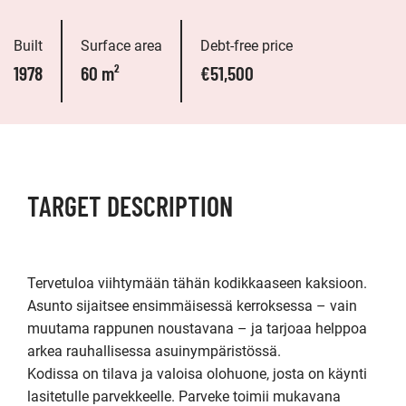
Built
Surface area
Debt-free price
1978
60 m²
€51,500
TARGET DESCRIPTION
Tervetuloa viihtymään tähän kodikkaaseen kaksioon. 
Asunto sijaitsee ensimmäisessä kerroksessa – vain 
muutama rappunen noustavana – ja tarjoaa helppoa 
arkea rauhallisessa asuinympäristössä.

Kodissa on tilava ja valoisa olohuone, josta on käynti 
lasitetulle parvekkeelle. Parveke toimii mukavana 