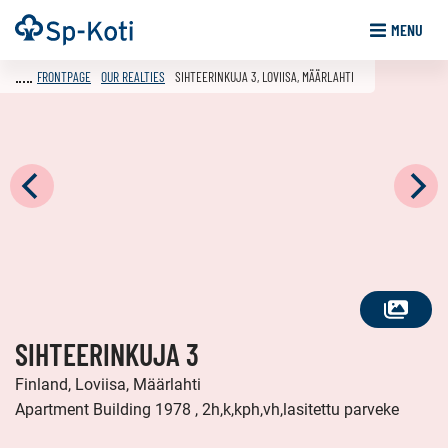
Go
Frontpage
MENU
to
content
FRONTPAGE
OUR REALTIES
SIHTEERINKUJA 3, LOVIISA, MÄÄRLAHTI
SEE
SIHTEERINKUJA 3
ALL
PHOTOS
Finland, Loviisa, Määrlahti
Apartment Building 1978 , 2h,k,kph,vh,lasitettu parveke