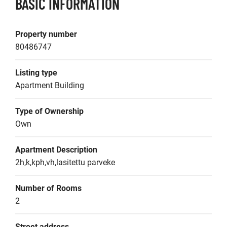
BASIC INFORMATION
Property number
80486747
Listing type
Apartment Building
Type of Ownership
Own
Apartment Description
2h,k,kph,vh,lasitettu parveke
Number of Rooms
2
Street address