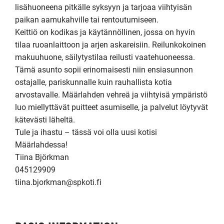
lisähuoneena pitkälle syksyyn ja tarjoaa viihtyisän 
paikan aamukahville tai rentoutumiseen.

Keittiö on kodikas ja käytännöllinen, jossa on hyvin 
tilaa ruoanlaittoon ja arjen askareisiin. Reilunkokoinen 
makuuhuone, säilytystilaa reilusti vaatehuoneessa.

Tämä asunto sopii erinomaisesti niin ensiasunnon 
ostajalle, pariskunnalle kuin rauhallista kotia 
arvostavalle. Määrlahden vehreä ja viihtyisä ympäristö 
luo miellyttävät puitteet asumiselle, ja palvelut löytyvät 
kätevästi läheltä.

Tule ja ihastu – tässä voi olla uusi kotisi 
Määrlahdessa!

Tiina Björkman

045129909
