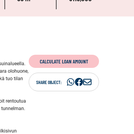
CALCULATE LOAN AMOUNT
uinalueella. 
ara olohuone, 
 tuo tilan 
Share
Share
S
SHARE OBJECT:
on
on
h
WhatsAp
Facebook
a
t rentoutua 
r
 tunnelman. 
e
i
n
lkisivun 
e