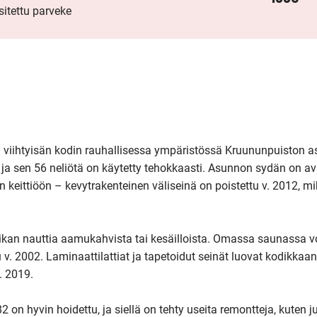
sitettu parveke
aa viihtyisän kodin rauhallisessa ympäristössä Kruununpuiston as
ja sen 56 neliötä on käytetty tehokkaasti. Asunnon sydän on av
eittiöön – kevytrakenteinen väliseinä on poistettu v. 2012, mikä
kan nauttia aamukahvista tai kesäilloista. Omassa saunassa voi
v. 2002. Laminaattilattiat ja tapetoidut seinät luovat kodikkaan
2019. 

on hyvin hoidettu, ja siellä on tehty useita remontteja, kuten ju