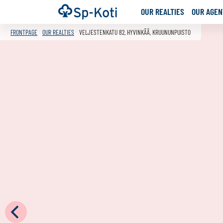
Go
Frontpage
OUR REALTIES
OUR AGENT
to
content
FRONTPAGE
OUR REALTIES
VELJESTENKATU 82, HYVINKÄÄ, KRUUNUNPUISTO