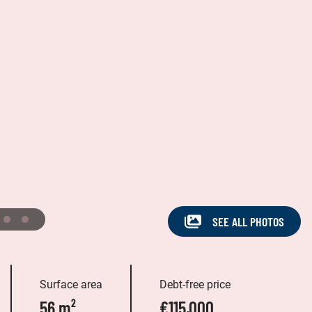
SEE ALL PHOTOS
Surface area
Debt-free price
56 m²
€115,000