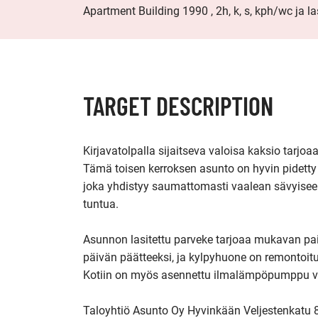
Apartment Building 1990 , 2h, k, s, kph/wc ja la
TARGET DESCRIPTION
Kirjavatolpalla sijaitseva valoisa kaksio tarjo
Tämä toisen kerroksen asunto on hyvin pidetty 
joka yhdistyy saumattomasti vaalean sävyiseen k
tuntua. 

Asunnon lasitettu parveke tarjoaa mukavan pai
päivän päätteeksi, ja kylpyhuone on remontoitu 
Kotiin on myös asennettu ilmalämpöpumppu v. 
Taloyhtiö Asunto Oy Hyvinkään Veljestenkatu 82 