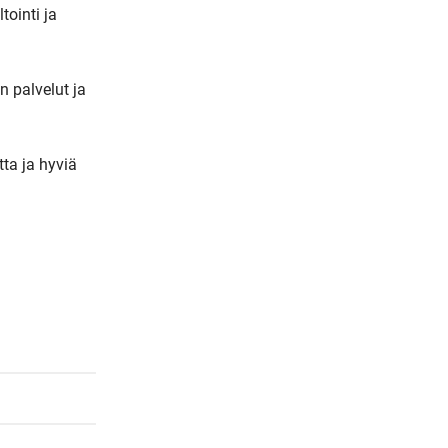
inti ja 
m
a
i
 palvelut ja 
l
a ja hyviä 