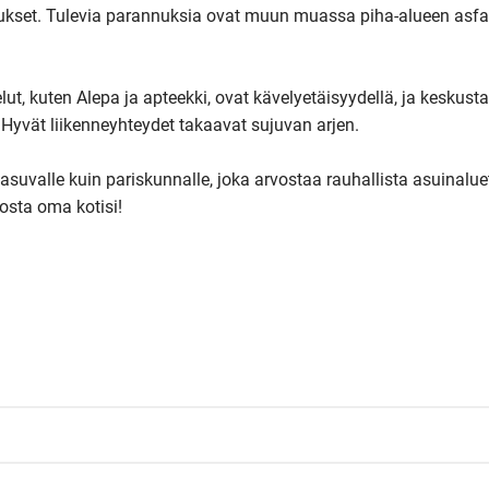
set. Tulevia parannuksia ovat muun muassa piha-alueen asfalto
lut, kuten Alepa ja apteekki, ovat kävelyetäisyydellä, ja keskustan
Hyvät liikenneyhteydet takaavat sujuvan arjen.

uvalle kuin pariskunnalle, joka arvostaa rauhallista asuinaluett
nosta oma kotisi!