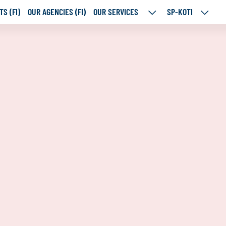
S (FI)
OUR AGENCIES (FI)
OUR SERVICES
SP-KOTI
OUR
SP-
SERVICES
KOTI
SUBPAGES
SUBPA