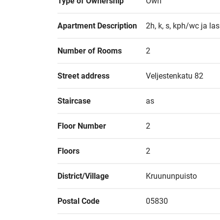
Type of Ownership
Own
Apartment Description
2h, k, s, kph/wc ja la
Number of Rooms
2
Street address
Veljestenkatu 82
Staircase
as
Floor Number
2
Floors
2
District/Village
Kruununpuisto
Postal Code
05830